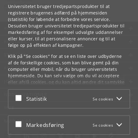
economics
@
econ
.
ku
.
dk
Universitetet bruger tredjepartsprodukter til at
Tlf:
+45 +45 35 32 30 10
registrere brugernes adfærd på hjemmesiden
(statistik) for løbende at forbedre vores service.
Desuden bruger universitetet tredjepartsprodukter til
KØBENHAVNS UNIVERSITET
markedsføring af for eksempel udvalgte uddannelser
eller kurser, til at personalisere annoncer og til at
KONTAKT
følge op på effekten af kampagner.
SERVICES
Klik på "Se cookies" for at se en liste over udbyderne
af de forskellige cookies, som kan blive gemt på din
FOR STUDERENDE OG ANSATTE
computer eller mobil, når du bruger universitetets
hjemmeside. Du kan selv vælge om du vil acceptere
JOB OG KARRIERE
eller afslå cookies, og du kan altid ændre dit samtykke
under
Cookie- og privatlivspolitik
som du finder i
NØDSITUATIONER
bunden af hver side.
Acceptér eller afslå
Statistik
Se cookies
Googles privatlivspolitik
WEB
MØD KU PÅ
Acceptér eller afslå
Markedsføring
Se cookies