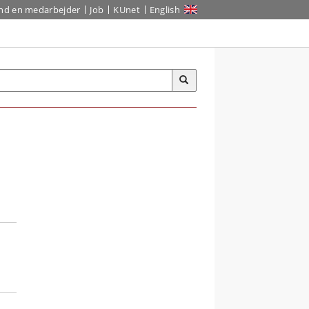
ind en medarbejder
Job
KUnet
English