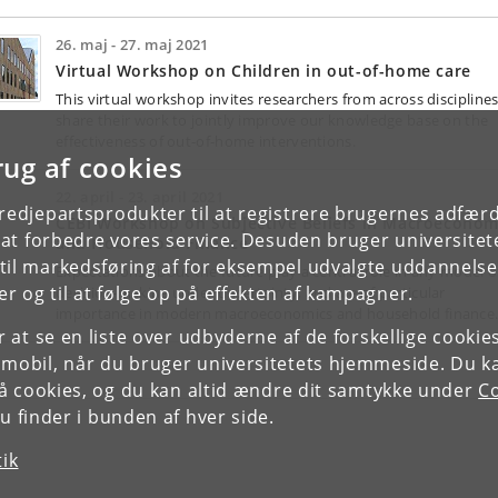
26. maj - 27. maj 2021
Virtual Workshop on Children in out-of-home care
This virtual workshop invites researchers from across disciplines
share their work to jointly improve our knowledge base on the
effectiveness of out-of-home interventions.
rug af cookies
22. april - 23. april 2021
tredjepartsprodukter til at registrere brugernes adfæ
CEBI Workshop on Subjective Beliefs in Macroeconom
e at forbedre vores service. Desuden bruger universitet
and Household Finance
il markedsføring af for eksempel udvalgte uddannelser e
Expectations about the future play a central role in any model o
r og til at følge op på effekten af kampagner.
decision-making under uncertainty, and are of particular
importance in modern macroeconomics and household finance
or at se en liste over udbyderne af de forskellige cooki
 mobil, når du bruger universitetets hjemmeside. Du k
slå cookies, og du kan altid ændre dit samtykke under
Co
 finder i bunden af hver side.
tik