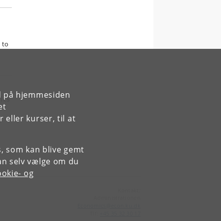
 to
rd på hjemmesiden
ics
et
ller kurser, til at
f
.
es, som kan blive gemt
an selv vælge om du
okie- og
Kontakt:
Administrationen
Economics
@
econ
.
ku
.
dk
Tlf:
+45 35 32 30 17