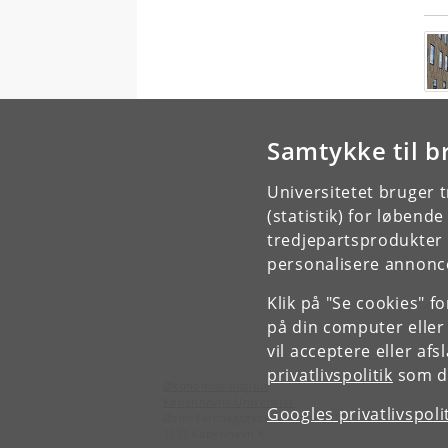
Samtykke til b
Universitetet bruger 
(statistik) for løbend
tredjepartsprodukter t
personalisere annonce
Klik på "Se cookies" f
på din computer eller
vil acceptere eller af
privatlivspolitik
som du
Økonomisk Institut
Københavns Universitet
Googles privatlivspoli
Øster Farimagsgade 5, bygning 26
1353 København K