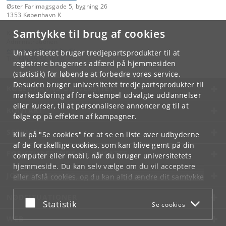
Øster Farimagsgade 5, bygning 26
1353 København K
Samtykke til brug af cookies
Kontakt:
Administrationen
economics
@
econ
.
ku
.
dk
Universitetet bruger tredjepartsprodukter til at
Tlf:
+45 35 32 10 00
registrere brugernes adfærd på hjemmesiden
(statistik) for løbende at forbedre vores service.
Desuden bruger universitetet tredjepartsprodukter til
KØBENHAVNS UNIVERSITET
markedsføring af for eksempel udvalgte uddannelser
eller kurser, til at personalisere annoncer og til at
KONTAKT
følge op på effekten af kampagner.
SERVICES
Klik på "Se cookies" for at se en liste over udbyderne
af de forskellige cookies, som kan blive gemt på din
FOR STUDERENDE OG ANSATTE
computer eller mobil, når du bruger universitetets
hjemmeside. Du kan selv vælge om du vil acceptere
JOB OG KARRIERE
eller afslå cookies, og du kan altid ændre dit samtykke
under
Cookie- og privatlivspolitik
som du finder i
NØDSITUATIONER
bunden af hver side.
Acceptér eller afslå
Statistik
Se cookies
Googles privatlivspolitik
WEB