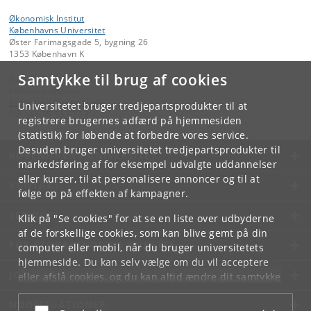
Økonomisk Institut
Københavns Universitet
Øster Farimagsgade 5, bygning 26
1353 København K
Samtykke til brug af cookies
Kontakt:
Administrationen
Economics
@
econ
.
ku
.
dk
Universitetet bruger tredjepartsprodukter til at
Tlf:
+45 35 33 17 23
registrere brugernes adfærd på hjemmesiden
(statistik) for løbende at forbedre vores service.
Desuden bruger universitetet tredjepartsprodukter til
KØBENHAVNS UNIVERSITET
markedsføring af for eksempel udvalgte uddannelser
eller kurser, til at personalisere annoncer og til at
KONTAKT
følge op på effekten af kampagner.
SERVICES
Klik på "Se cookies" for at se en liste over udbyderne
af de forskellige cookies, som kan blive gemt på din
FOR STUDERENDE OG ANSATTE
computer eller mobil, når du bruger universitetets
hjemmeside. Du kan selv vælge om du vil acceptere
JOB OG KARRIERE
eller afslå cookies, og du kan altid ændre dit samtykke
under
Cookie- og privatlivspolitik
som du finder i
NØDSITUATIONER
bunden af hver side.