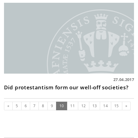
27.04.2017
Did protestantism form our well-off societies?
Forrige
(nuværende)
Næste
«
5
6
7
8
9
10
11
12
13
14
15
»