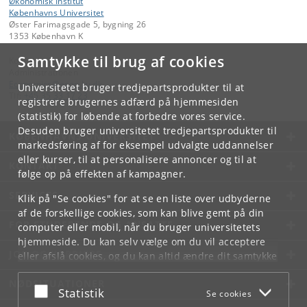
Økonomisk Institut
Københavns Universitet
Øster Farimagsgade 5, bygning 26
1353 København K
Samtykke til brug af cookies
Kontakt:
Administrationen
Economics
@
econ
.
ku
.
dk
Universitetet bruger tredjepartsprodukter til at
Tlf:
+45 35 33 17 23
registrere brugernes adfærd på hjemmesiden
(statistik) for løbende at forbedre vores service.
Desuden bruger universitetet tredjepartsprodukter til
KØBENHAVNS UNIVERSITET
markedsføring af for eksempel udvalgte uddannelser
eller kurser, til at personalisere annoncer og til at
KONTAKT
følge op på effekten af kampagner.
SERVICES
Klik på "Se cookies" for at se en liste over udbyderne
af de forskellige cookies, som kan blive gemt på din
FOR STUDERENDE OG ANSATTE
computer eller mobil, når du bruger universitetets
hjemmeside. Du kan selv vælge om du vil acceptere
JOB OG KARRIERE
eller afslå cookies, og du kan altid ændre dit samtykke
under
Cookie- og privatlivspolitik
som du finder i
NØDSITUATIONER
bunden af hver side.
Acceptér eller afslå
Statistik
Se cookies