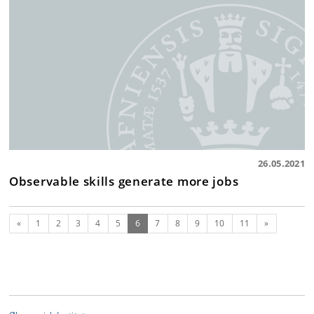
26.05.2021
Observable skills generate more jobs
Forrige
(nuværende)
Næste
«
1
2
3
4
5
6
7
8
9
10
11
»