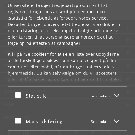
sb
@
adm
.
ku
.
dk
Universitetet bruger tredjepartsprodukter til at
Tlf:
+45 29 21 09 73
registrere brugernes adfærd på hjemmesiden
(statistik) for løbende at forbedre vores service.
Desuden bruger universitetet tredjepartsprodukter til
KØBENHAVNS UNIVERSITET
markedsføring af for eksempel udvalgte uddannelser
eller kurser, til at personalisere annoncer og til at
KONTAKT
følge op på effekten af kampagner.
SERVICES
Klik på "Se cookies" for at se en liste over udbyderne
af de forskellige cookies, som kan blive gemt på din
FOR STUDERENDE OG ANSATTE
computer eller mobil, når du bruger universitetets
hjemmeside. Du kan selv vælge om du vil acceptere
JOB OG KARRIERE
eller afslå cookies, og du kan altid ændre dit samtykke
under
Cookie- og privatlivspolitik
som du finder i
NØDSITUATIONER
bunden af hver side.
Acceptér eller afslå
Statistik
Se cookies
Googles privatlivspolitik
WEB
MØD KU PÅ
Acceptér eller afslå
Markedsføring
Se cookies