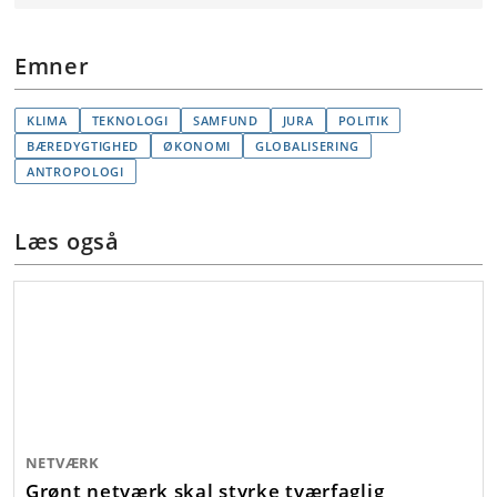
Emner
KLIMA
TEKNOLOGI
SAMFUND
JURA
POLITIK
BÆREDYGTIGHED
ØKONOMI
GLOBALISERING
ANTROPOLOGI
Læs også
NETVÆRK
Grønt netværk skal styrke tværfaglig