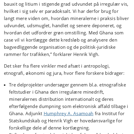
bauxit og litium i stigende grad udvundet på irregulær vis,
hvilket i sig selv er paradoksalt. Vi har derfor brug for
langt mere viden om, hvordan mineralerne i praksis bliver
udvundet, udsmuglet, handlet og senere deponeret, og
hvordan det udfordrer grøn omstilling. Med Ghana som
case vil vi kortlægge dette kredsløb og analysere den
bagvedliggende organisation og de politisk-juridiske
rammer for trafikken,” forklarer Henrik Vigh.
Det sker fra flere vinkler med afsæt i antropologi,
etnografi, økonomi og jura, hvor flere forskere bidrager:
Tre delprojekter undersøger gennem bl.a. etnografiske
feltstudier i Ghana den irregulære minedrift,
mineralernes distribution internationalt og deres
efterfølgende dumpning som elektronisk affald tilbage i
Ghana. Adjunkt
Humphrey A. Asamoah
fra Institut for
Statskundskab og Henrik Vigh er hovedansvarlige for
forskellige dele af denne kortlægning.