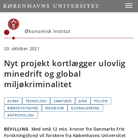
Start
Toggl
Økonomisk Institut
20. oktober 2021
Nyt projekt kortlægger ulovlig
minedrift og global
miljøkriminalitet
KLIMA
TEKNOLOGI
SAMFUND
JURA
POLITIK
BÆREDYGTIGHED
ØKONOMI
GLOBALISERING
ANTROPOLOGI
BEVILLING
Med små 12 mio. kroner fra Danmarks Frie
Forskningsfond vil forskere fra Københavns Universitet