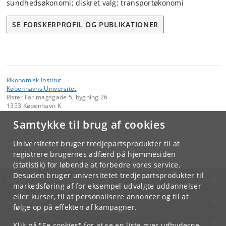
sundhedsøkonomi; diskret valg; transportøkonomi
SE FORSKERPROFIL OG PUBLIKATIONER
Økonomisk Institut
Københavns Universitet
Øster Farimagsgade 5, bygning 26
1353 København K
Samtykke til brug af cookies
Kontakt:
Administration
economics
@
econ
.
ku
.
dk
Universitetet bruger tredjepartsprodukter til at
Tlf:
+45 35 32 10 00
registrere brugernes adfærd på hjemmesiden
(statistik) for løbende at forbedre vores service.
Desuden bruger universitetet tredjepartsprodukter til
KØBENHAVNS UNIVERSITET
markedsføring af for eksempel udvalgte uddannelser
eller kurser, til at personalisere annoncer og til at
KONTAKT
følge op på effekten af kampagner.
SERVICES
Klik på "Se cookies" for at se en liste over udbyderne