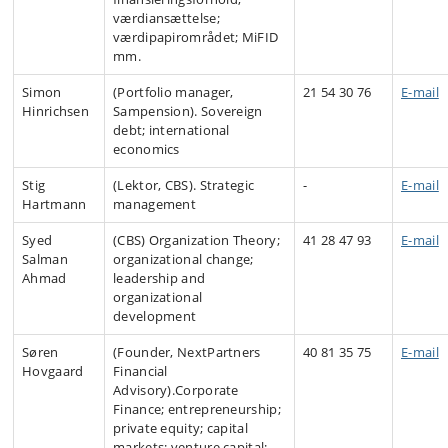
værdiansættelse;
værdipapirområdet; MiFID
mm.
Simon
(Portfolio manager,
21 54 30 76
E-mail
Hinrichsen
Sampension). Sovereign
debt; international
economics
Stig
(Lektor, CBS). Strategic
-
E-mail
Hartmann
management
Syed
(CBS) Organization Theory;
41 28 47 93
E-mail
Salman
organizational change;
Ahmad
leadership and
organizational
development
Søren
(Founder, NextPartners
40 81 35 75
E-mail
Hovgaard
Financial
Advisory).Corporate
Finance; entrepreneurship;
private equity; capital
markets; venture capital;