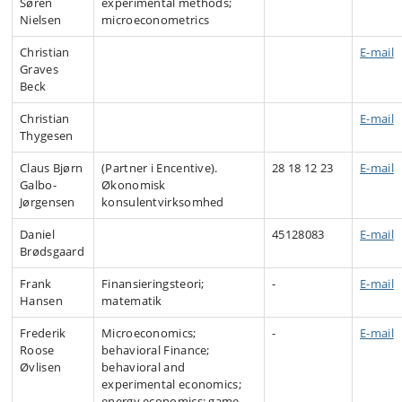
Søren
experimental methods;
Nielsen
microeconometrics
Christian
E-mail
Graves
Beck
Christian
E-mail
Thygesen
Claus Bjørn
(Partner i Encentive).
28 18 12 23
E-mail
Galbo-
Økonomisk
Jørgensen
konsulentvirksomhed
Daniel
45128083
E-mail
Brødsgaard
Frank
Finansieringsteori;
-
E-mail
Hansen
matematik
Frederik
Microeconomics;
-
E-mail
Roose
behavioral Finance;
Øvlisen
behavioral and
experimental economics;
energy economics; game