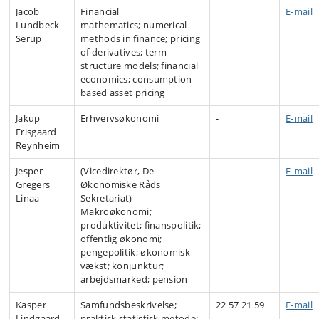
Jacob
Financial
E-mail
Lundbeck
mathematics; numerical
Serup
methods in finance; pricing
of derivatives; term
structure models; financial
economics; consumption
based asset pricing
Jakup
Erhvervsøkonomi
-
E-mail
Frisgaard
Reynheim
Jesper
(Vicedirektør, De
-
E-mail
Gregers
Økonomiske Råds
Linaa
Sekretariat)
Makroøkonomi;
produktivitet; finanspolitik;
offentlig økonomi;
pengepolitik; økonomisk
vækst; konjunktur;
arbejdsmarked; pension
Kasper
Samfundsbeskrivelse;
22 57 21 59
E-mail
Lindgaard
praktisk statistisk metode;