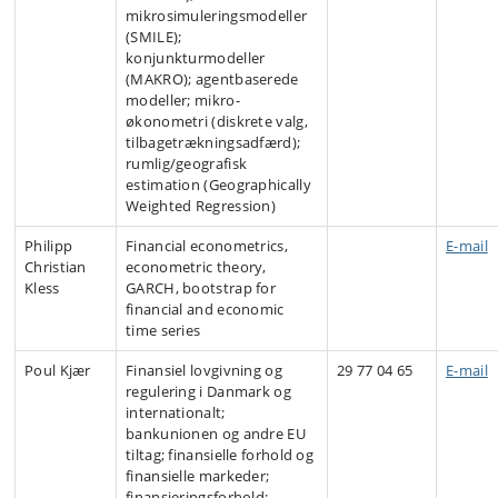
mikrosimuleringsmodeller
(SMILE);
konjunkturmodeller
(MAKRO); agentbaserede
modeller; mikro-
økonometri (diskrete valg,
tilbagetrækningsadfærd);
rumlig/geografisk
estimation (Geographically
Weighted Regression)
Philipp
Financial econometrics,
E-mail
Christian
econometric theory,
Kless
GARCH, bootstrap for
financial and economic
time series
Poul Kjær
Finansiel lovgivning og
29 77 04 65
E-mail
regulering i Danmark og
internationalt;
bankunionen og andre EU
tiltag; finansielle forhold og
finansielle markeder;
finansieringsforhold;