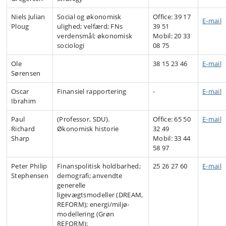
Niels Julian
Social og økonomisk
Office: 39 17
E-mail
Ploug
ulighed; velfærd; FNs
39 51
verdensmål; økonomisk
Mobil: 20 33
sociologi
08 75
Ole
38 15 23 46
E-mail
Sørensen
Oscar
Finansiel rapportering
-
E-mail
Ibrahim
Paul
(Professor, SDU).
Office: 65 50
E-mail
Richard
Økonomisk historie
32 49
Sharp
Mobil: 33 44
58 97
Peter Philip
Finanspolitisk holdbarhed;
25 26 27 60
E-mail
Stephensen
demografi; anvendte
generelle
ligevægtsmodeller (DREAM,
REFORM); energi/miljø-
modellering (Grøn
REFORM);