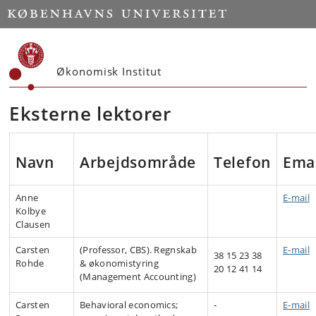
Start
Økonomisk Institut
Eksterne lektorer
Navn
Arbejdsområde
Telefon
Ema
Anne
E-mail
Kolbye
Clausen
Carsten
(Professor, CBS). Regnskab
E-mail
38 15 23 38
Rohde
& økonomistyring
20 12 41 14
(Management Accounting)
Carsten
Behavioral economics;
-
E-mail