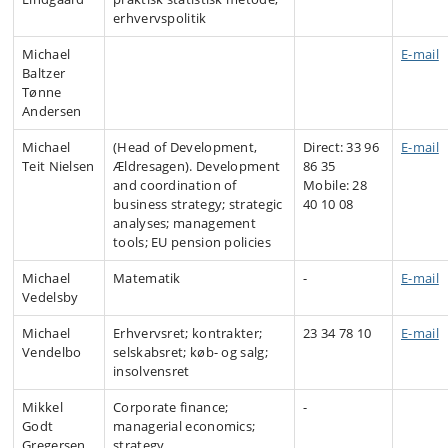
erhvervspolitik
Michael
E-mail
Baltzer
Tønne
Andersen
Michael
(Head of Development,
Direct: 33 96
E-mail
Teit Nielsen
Ældresagen). Development
86 35
and coordination of
Mobile: 28
business strategy; strategic
40 10 08
analyses; management
tools; EU pension policies
Michael
Matematik
-
E-mail
Vedelsby
Michael
Erhvervsret; kontrakter;
23 34 78 10
E-mail
Vendelbo
selskabsret; køb- og salg;
insolvensret
Mikkel
Corporate finance;
-
Godt
managerial economics;
Gregersen
strategy