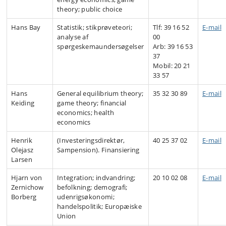
theory; public choice
Hans Bay
Statistik; stikprøveteori;
Tlf: 39 16 52
E-mail
analyse af
00
spørgeskemaundersøgelser
Arb: 39 16 53
37
Mobil: 20 21
33 57
Hans
General equilibrium theory;
35 32 30 89
E-mail
Keiding
game theory; financial
economics; health
economics
Henrik
(Investeringsdirektør,
40 25 37 02
E-mail
Olejasz
Sampension). Finansiering
Larsen
Hjarn von
Integration; indvandring;
20 10 02 08
E-mail
Zernichow
befolkning; demografi;
Borberg
udenrigsøkonomi;
handelspolitik; Europæiske
Union