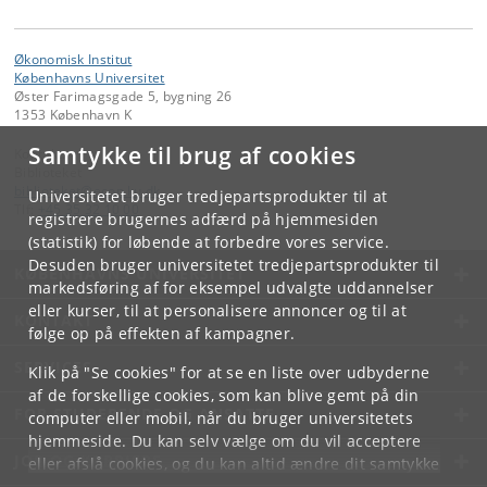
Økonomisk Institut
Københavns Universitet
Øster Farimagsgade 5, bygning 26
1353 København K
Samtykke til brug af cookies
Kontakt:
Biblioteket
biblioteket
@
econ
.
ku
.
dk
Universitetet bruger tredjepartsprodukter til at
Tlf:
+45 35 32 10 00
registrere brugernes adfærd på hjemmesiden
(statistik) for løbende at forbedre vores service.
Desuden bruger universitetet tredjepartsprodukter til
KØBENHAVNS UNIVERSITET
markedsføring af for eksempel udvalgte uddannelser
eller kurser, til at personalisere annoncer og til at
KONTAKT
følge op på effekten af kampagner.
SERVICES
Klik på "Se cookies" for at se en liste over udbyderne
af de forskellige cookies, som kan blive gemt på din
FOR STUDERENDE OG ANSATTE
computer eller mobil, når du bruger universitetets
hjemmeside. Du kan selv vælge om du vil acceptere
JOB OG KARRIERE
eller afslå cookies, og du kan altid ændre dit samtykke
under
Cookie- og privatlivspolitik
som du finder i