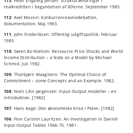
113
: Peter Engberg Jensen: Strukturændringer i
realkreditten i begyndelsen af 80’erne. September 1983.
112
: Axel Mossin: Konkurrenceevnedebatten,
dokumentation. Maj 1983.
111
: John Frederiksen: Offentlig udgiftspolitik. Februar
1983.
110
: Søren Bo Nielsen: Ressource Price Shocks and World
Income Distribution – a Note on a Model by Michael
Schmid. Juli 1982.
109
: Thorbjørn Waagstein: The Optimal Choice of
Commitment – some Concepts and an Example. 1982.
108
: Niels Lihn Jørgensen: Input-Output modeller – en
introduktion. [1982]
107
: Hans Aage: Den økonomiske krise i Polen. [1982]
106
: Finn Carsten Lauritzen: An Investigation in Danish
Input-Output Tables 1966-75. 1981.