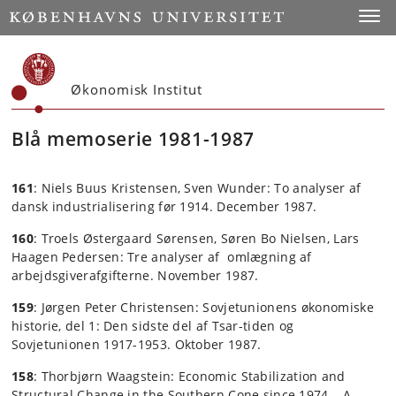
Start
Toggl
Økonomisk Institut
Blå memoserie 1981-1987
161
: Niels Buus Kristensen, Sven Wunder: To analyser af
dansk industrialisering før 1914. December 1987.
160
: Troels Østergaard Sørensen, Søren Bo Nielsen, Lars
Haagen Pedersen: Tre analyser af omlægning af
arbejdsgiverafgifterne. November 1987.
159
: Jørgen Peter Christensen: Sovjetunionens økonomiske
historie, del 1: Den sidste del af Tsar-tiden og
Sovjetunionen 1917-1953. Oktober 1987.
158
: Thorbjørn Waagstein: Economic Stabilization and
Structural Change in the Southern Cone since 1974 – A