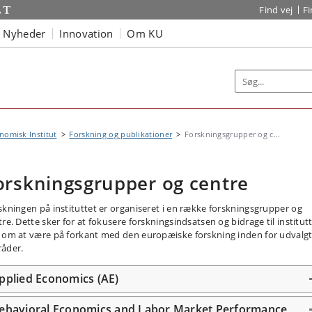
Find vej
F
Nyheder
Innovation
Om KU
omisk Institut
Forskning og publikationer
Forskningsgrupper og c...
orskningsgrupper og centre
skningen på instituttet er organiseret i en række forskningsgrupper og
re. Dette sker for at fokusere forskningsindsatsen og bidrage til institut
 om at være på forkant med den europæiske forskning inden for udvalg
åder.
pplied Economics (AE)
ehavioral Economics and Labor Market Performance