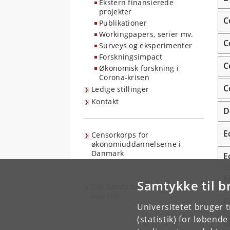
Ekstern finansierede
projekter
C
Publikationer
Workingpapers, serier mv.
C
Surveys og eksperimenter
Forskningsimpact
C
Økonomisk forskning i
Corona-krisen
C
Ledige stillinger
Kontakt
D
E
Censorkorps for
økonomiuddannelserne i
Danmark
E
E
Samtykke til b
Det Samfundsvidenskabelige
Fakultet
F
Universitetet bruger 
(statistik) for løbend
M