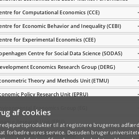
entre for Computational Economics (CCE)
entre for Economic Behavior and Inequality (CEBI)
entre for Experimental Economics (CEE)
openhagen Centre for Social Data Science (SODAS)
evelopment Economics Research Group (DERG)
conometric Theory and Methods Unit (ETMU)
conomic Policy Research Unit (EPRU)
nvironmental Economics Group (EG)
rug af cookies
inance Research Unit (FRU)
tredjepartsprodukter til at registrere brugernes adfæ
e at forbedre vores service. Desuden bruger universitet
acroeconomic Research Group