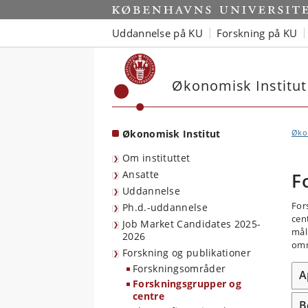
Start
Uddannelse på KU
Forskning på KU
Økonomisk Institut
Økonomisk Institut
Økon
Om instituttet
Ansatte
F
Uddannelse
For
Ph.d.-uddannelse
cent
Job Market Candidates 2025-
mål
2026
omr
Forskning og publikationer
Forskningsområder
A
Forskningsgrupper og
centre
B