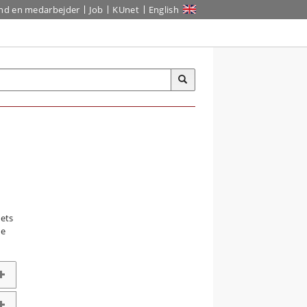
ind en medarbejder
Job
KUnet
English
tets
te