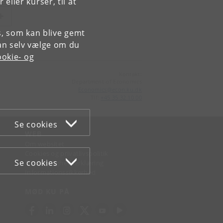
ller kurser, til at
es, som kan blive gemt
an selv vælge om du
okie- og
Kontakt:
Department of Economics
Economics
@
econ
.
ku
.
dk
Tlf:
+45 35 32 10 00
Se cookies
WEB
Om websitet
Cookies og privatlivspolitik
Se cookies
Tilgængelighedserklæring
Informationssikkerhed
MØD KU PÅ