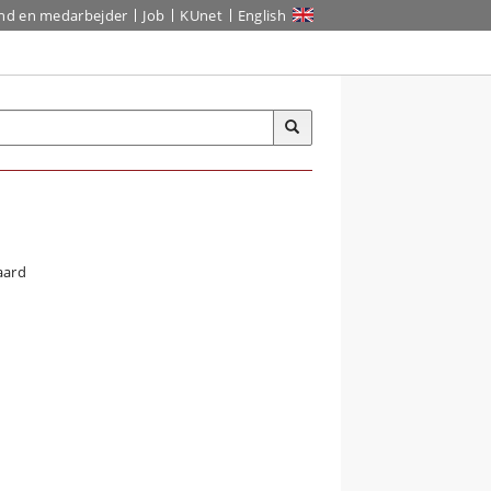
ind en medarbejder
Job
KUnet
English