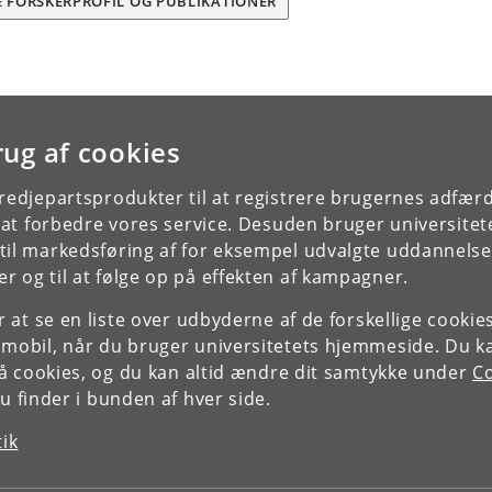
E FORSKERPROFIL OG PUBLIKATIONER
rug af cookies
tredjepartsprodukter til at registrere brugernes adfæ
e at forbedre vores service. Desuden bruger universitet
il markedsføring af for eksempel udvalgte uddannelser e
r og til at følge op på effekten af kampagner.
or at se en liste over udbyderne af de forskellige cooki
 mobil, når du bruger universitetets hjemmeside. Du k
slå cookies, og du kan altid ændre dit samtykke under
Co
 finder i bunden af hver side.
tik