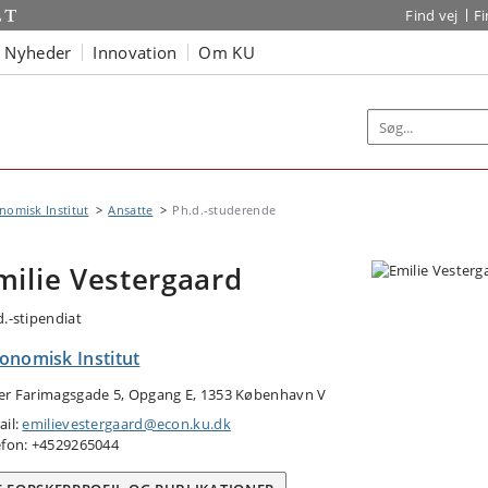
Find vej
F
Nyheder
Innovation
Om KU
omisk Institut
Ansatte
Ph.d.-studerende
milie Vestergaard
d.-stipendiat
onomisk Institut
er Farimagsgade 5, Opgang E, 1353 København V
ail:
emilievestergaard@econ.ku.dk
efon: +4529265044