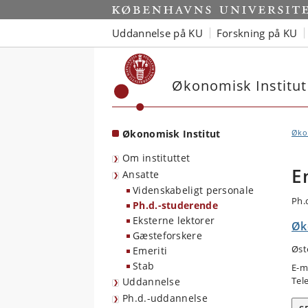
Start
Uddannelse på KU
Forskning på KU
Økonomisk Institut
Økonomisk Institut
Økon
Om instituttet
E
Ansatte
Videnskabeligt personale
Ph.
Ph.d.-studerende
Eksterne lektorer
Øk
Gæsteforskere
Øst
Emeriti
Stab
E-m
Tel
Uddannelse
Ph.d.-uddannelse