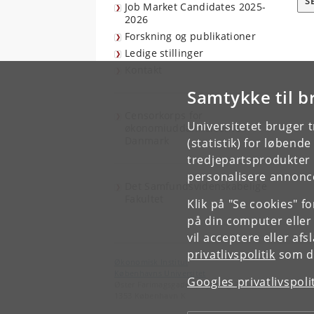
S
Job Market Candidates 2025-
2026
Forskning og publikationer
Ledige stillinger
Kontakt
Samtykke til b
Censorkorps for
Universitetet bruger 
økonomiuddannelserne i
Danmark
(statistik) for løbend
tredjepartsprodukter t
personalisere annonce
Det Samfundsvidenskabelige
Fakultet
Klik på "Se cookies" f
på din computer eller
vil acceptere eller af
privatlivspolitik
som du
Økonomisk Institut
Københavns Universitet
Googles privatlivspoli
Øster Farimagsgade 5, bygning 26
1353 København K