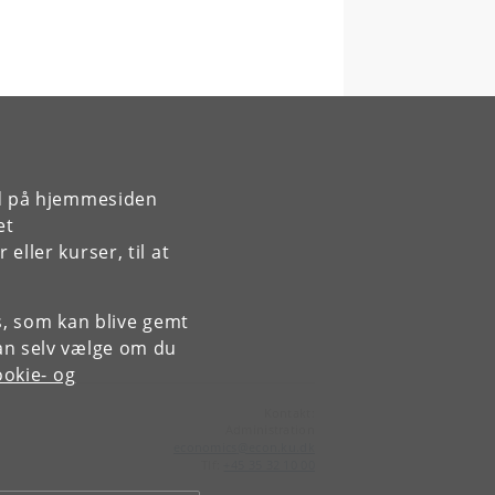
rd på hjemmesiden
et
ller kurser, til at
es, som kan blive gemt
an selv vælge om du
okie- og
Kontakt:
Administration
economics
@
econ
.
ku
.
dk
Tlf:
+45 35 32 10 00