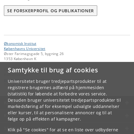
SE FORSKERPROFIL OG PUBLIKATIONER
Økonomisk Institut
Københavns Universitet
Øster Farimagsgade 5, bygning 26
1353 København K
Samtykke til brug af cookies
Kontakt:
Administration
economics
@
econ
.
ku
.
dk
Universitetet bruger tredjepartsprodukter til at
Tlf:
+45 35 32 10 00
registrere brugernes adfærd på hjemmesiden
(statistik) for løbende at forbedre vores service.
Desuden bruger universitetet tredjepartsprodukter til
KØBENHAVNS UNIVERSITET
markedsføring af for eksempel udvalgte uddannelser
eller kurser, til at personalisere annoncer og til at
KONTAKT
følge op på effekten af kampagner.
SERVICES
Klik på "Se cookies" for at se en liste over udbyderne