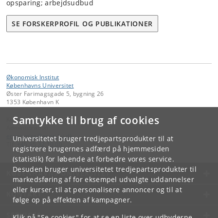
opsparing; arbejdsudbud
SE FORSKERPROFIL OG PUBLIKATIONER
Økonomisk Institut
Københavns Universitet
Øster Farimagsgade 5, bygning 26
1353 København K
Samtykke til brug af cookies
Kontakt:
Administration
economics
@
econ
.
ku
.
dk
Universitetet bruger tredjepartsprodukter til at
Tlf:
+45 35 32 10 00
registrere brugernes adfærd på hjemmesiden
(statistik) for løbende at forbedre vores service.
Desuden bruger universitetet tredjepartsprodukter til
KØBENHAVNS UNIVERSITET
markedsføring af for eksempel udvalgte uddannelser
eller kurser, til at personalisere annoncer og til at
KONTAKT
følge op på effekten af kampagner.
SERVICES
Klik på "Se cookies" for at se en liste over udbyderne