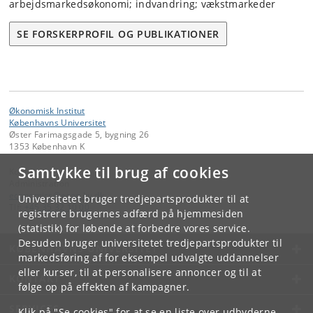
arbejdsmarkedsøkonomi; indvandring; vækstmarkeder
SE FORSKERPROFIL OG PUBLIKATIONER
Økonomisk Institut
Københavns Universitet
Øster Farimagsgade 5, bygning 26
1353 København K
Samtykke til brug af cookies
Kontakt:
Administration
economics
@
econ
.
ku
.
dk
Universitetet bruger tredjepartsprodukter til at
Tlf:
+45 35 32 10 00
registrere brugernes adfærd på hjemmesiden
(statistik) for løbende at forbedre vores service.
Desuden bruger universitetet tredjepartsprodukter til
KØBENHAVNS UNIVERSITET
markedsføring af for eksempel udvalgte uddannelser
eller kurser, til at personalisere annoncer og til at
KONTAKT
følge op på effekten af kampagner.
SERVICES
Klik på "Se cookies" for at se en liste over udbyderne