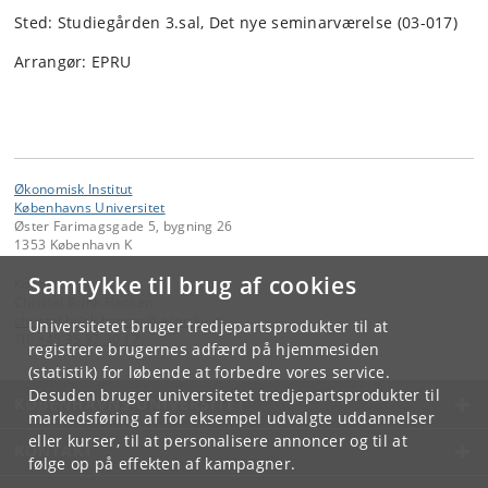
Sted: Studiegården 3.sal, Det nye seminarværelse (03-017)
Arrangør: EPRU
Økonomisk Institut
Københavns Universitet
Øster Farimagsgade 5, bygning 26
1353 København K
Samtykke til brug af cookies
Kontakt:
Christel Brink Hansen
christel
.
brink
.
hansen
@
econ
.
ku
.
dk
Universitetet bruger tredjepartsprodukter til at
Tlf:
+45 35 32 30 17
registrere brugernes adfærd på hjemmesiden
(statistik) for løbende at forbedre vores service.
Desuden bruger universitetet tredjepartsprodukter til
KØBENHAVNS UNIVERSITET
markedsføring af for eksempel udvalgte uddannelser
eller kurser, til at personalisere annoncer og til at
KONTAKT
følge op på effekten af kampagner.