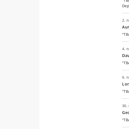
"TB
Dep
2. n
Aur
“TB
4. n
Dav
“TB
6. n
Lor
"TB
30. 
Geo
“TB