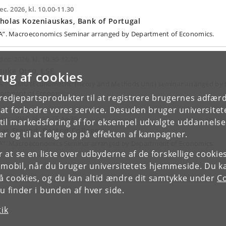
ec. 2026, kl. 10.00-11.30
holas Kozeniauskas, Bank of Portugal
A”. Macroeconomics Seminar arranged by Department of Economics.
dec. 2026, kl. 10.30-12.00
suke Otsu, LSE
rug af cookies
A". ETMU (Econometric Theory and Methods Unit) seminar arranged by 
artment of Economics
tredjepartsprodukter til at registrere brugernes adfæ
e at forbedre vores service. Desuden bruger universitet
dec. 2026, kl. 13.15-14.30
il markedsføring af for eksempel udvalgte uddannelser e
as Freund, Boston College
r og til at følge op på effekten af kampagner.
A”. Macroeconomics Seminar arranged by Department of Economics.
or at se en liste over udbyderne af de forskellige cooki
 mobil, når du bruger universitetets hjemmeside. Du k
slå cookies, og du kan altid ændre dit samtykke under
Co
 finder i bunden af hver side.
tik