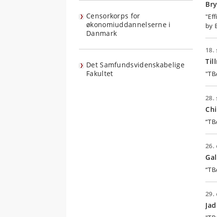
Br
Censorkorps for
"Ef
økonomiuddannelserne i
by 
Danmark
18. 
Til
Det Samfundsvidenskabelige
Fakultet
"TB
28. 
Chi
“TB
26. 
Ga
“TB
29. 
Ja