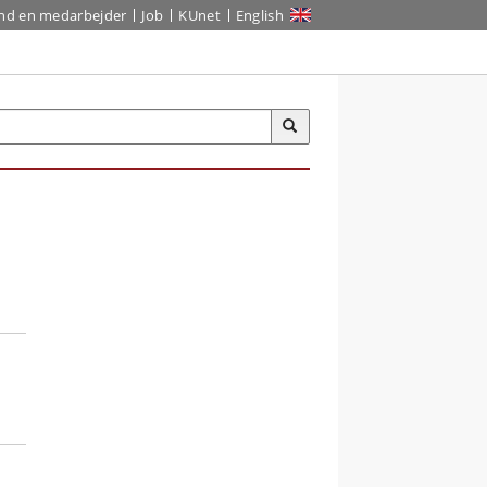
ind en medarbejder
Job
KUnet
English