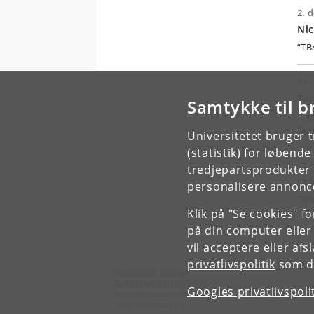
2. d
Nic
“TB
14. 
Tai
Samtykke til b
"TB
Dep
Universitetet bruger 
(statistik) for løbend
14. 
tredjepartsprodukter t
Luk
personalisere annonce
“TB
Klik på "Se cookies" f
på din computer eller
vil acceptere eller af
privatlivspolitik
som du
Økonomisk Institut
Københavns Universitet
Googles privatlivspoli
Øster Farimagsgade 5, bygning 26
1353 København K