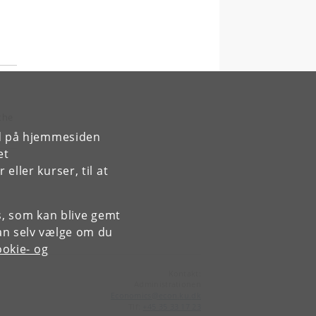
the
rd på hjemmesiden
et
ller kurser, til at
es, som kan blive gemt
an selv vælge om du
okie- og
Kontakt:
Administrationen
Economics
@
econ
.
ku
.
dk
Tlf:
+45 35 33 17 23