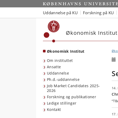
Start
Uddannelse på KU
Forskning på KU
Økonomisk Institut
Økonomisk Institut
Økon
Om instituttet
Ansatte
S
Uddannelse
Ph.d.-uddannelse
Job Market Candidates 2025-
14. 
2026
Ch
Forskning og publikationer
“TB
Ledige stillinger
Kontakt
17. 