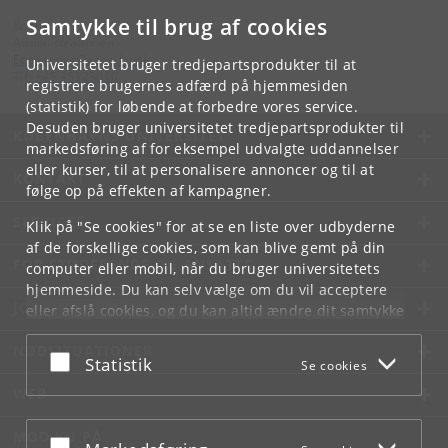
Samtykke til brug af cookies
Kontakt:
Administrationen
Economics
@
econ
.
ku
.
dk
Universitetet bruger tredjepartsprodukter til at
Tlf:
+45 35323010
registrere brugernes adfærd på hjemmesiden
(statistik) for løbende at forbedre vores service.
Desuden bruger universitetet tredjepartsprodukter til
KØBENHAVNS UNIVERSITET
markedsføring af for eksempel udvalgte uddannelser
eller kurser, til at personalisere annoncer og til at
KONTAKT
følge op på effekten af kampagner.
SERVICES
Klik på "Se cookies" for at se en liste over udbyderne
af de forskellige cookies, som kan blive gemt på din
FOR STUDERENDE OG ANSATTE
computer eller mobil, når du bruger universitetets
hjemmeside. Du kan selv vælge om du vil acceptere
JOB OG KARRIERE
eller afslå cookies, og du kan altid ændre dit samtykke
under
Cookie- og privatlivspolitik
som du finder i
NØDSITUATIONER
bunden af hver side.
Acceptér eller afslå
Statistik
Se cookies
Googles privatlivspolitik
WEB
MØD KU PÅ
Acceptér eller afslå