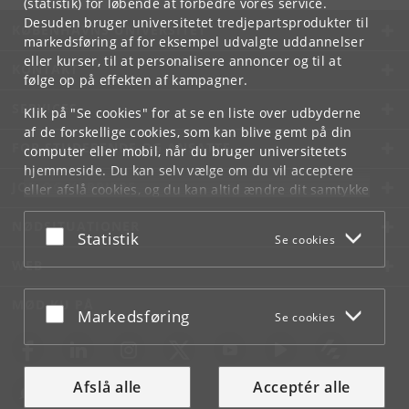
(statistik) for løbende at forbedre vores service.
Desuden bruger universitetet tredjepartsprodukter til
KØBENHAVNS UNIVERSITET
markedsføring af for eksempel udvalgte uddannelser
eller kurser, til at personalisere annoncer og til at
KONTAKT
følge op på effekten af kampagner.
SERVICES
Klik på "Se cookies" for at se en liste over udbyderne
af de forskellige cookies, som kan blive gemt på din
FOR STUDERENDE OG ANSATTE
computer eller mobil, når du bruger universitetets
hjemmeside. Du kan selv vælge om du vil acceptere
JOB OG KARRIERE
eller afslå cookies, og du kan altid ændre dit samtykke
under
Cookie- og privatlivspolitik
som du finder i
NØDSITUATIONER
bunden af hver side.
Acceptér eller afslå
Statistik
Se cookies
Googles privatlivspolitik
WEB
MØD KU PÅ
Acceptér eller afslå
Markedsføring
Se cookies
Afslå alle
Acceptér alle