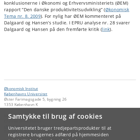
konklusionerne i Økonomi og Erhvervsministeriets (ØEM)
rapport ”Den danske produktivitetsudvikling” (
Økonomisk
Tema nr. 8. 2009
). For nylig har ØEM kommenteret på
Dalgaard og Hansen’s studie. I EPRU analyse nr. 28 svarer
Dalgaard og Hansen på den fremførte kritik (
link
).
Økonomisk Institut
Københavns Universitet
Øster Farimagsgade 5, bygning 26
1353 København K
Samtykke til brug af cookies
Kontakt:
Christel Brink Hansen
christel
.
brink
.
hansen
@
econ
.
ku
.
dk
Universitetet bruger tredjepartsprodukter til at
Tlf:
+45 35 32 30 17
registrere brugernes adfærd på hjemmesiden