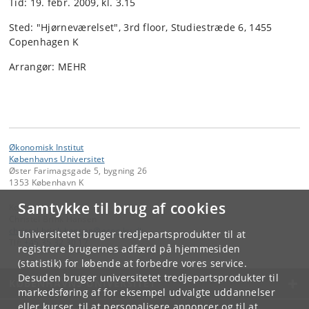
Tid: 19. febr. 2009, kl. 3.15
Sted: "Hjørneværelset", 3rd floor, Studiestræde 6, 1455
Copenhagen K
Arrangør: MEHR
Økonomisk Institut
Københavns Universitet
Øster Farimagsgade 5, bygning 26
1353 København K
Samtykke til brug af cookies
Kontakt:
Christel Brink Hansen
christel
.
brink
.
hansen
@
econ
.
ku
.
dk
Universitetet bruger tredjepartsprodukter til at
Tlf:
+45 35 32 30 17
registrere brugernes adfærd på hjemmesiden
(statistik) for løbende at forbedre vores service.
Desuden bruger universitetet tredjepartsprodukter til
KØBENHAVNS UNIVERSITET
markedsføring af for eksempel udvalgte uddannelser
eller kurser, til at personalisere annoncer og til at