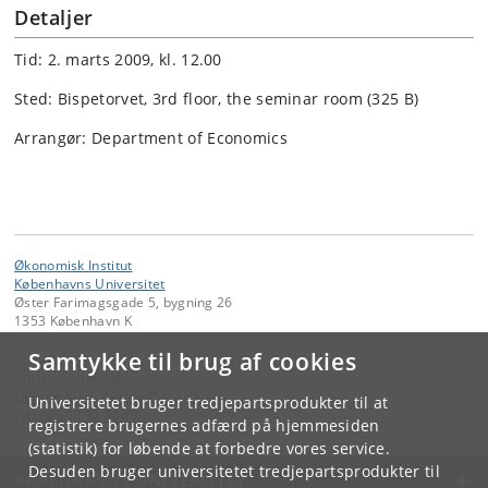
Detaljer
Tid: 2. marts 2009, kl. 12.00
Sted: Bispetorvet, 3rd floor, the seminar room (325 B)
Arrangør: Department of Economics
Økonomisk Institut
Københavns Universitet
Øster Farimagsgade 5, bygning 26
1353 København K
Samtykke til brug af cookies
Kontakt:
Christel Brink Hansen
christel
.
brink
.
hansen
@
econ
.
ku
.
dk
Universitetet bruger tredjepartsprodukter til at
Tlf:
+45 35 32 30 17
registrere brugernes adfærd på hjemmesiden
(statistik) for løbende at forbedre vores service.
Desuden bruger universitetet tredjepartsprodukter til
KØBENHAVNS UNIVERSITET