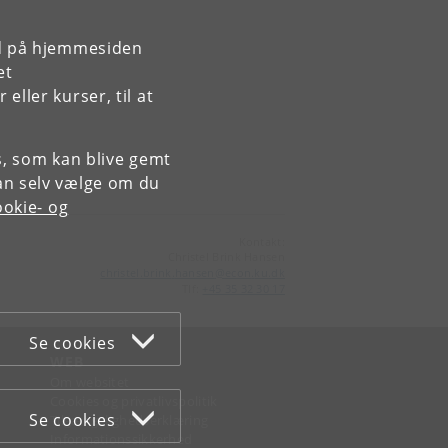
rd på hjemmesiden
et
ller kurser, til at
es, som kan blive gemt
an selv vælge om du
okie- og
Kontakt:
Christel Brink Hansen
christel
.
brink
.
hansen
@
econ
.
ku
.
dk
Tlf:
+45 35 32 30 17
Se cookies
WEB
Om websitet
Cookies og privatlivspolitik
Se cookies
Tilgængelighedserklæring
Informationssikkerhed