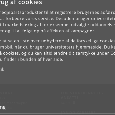
rug af cookies
nload abstract
tredjepartsprodukter til at registrere brugernes adfæ
e at forbedre vores service. Desuden bruger universitet
il markedsføring af for eksempel udvalgte uddannelser e
r og til at følge op på effekten af kampagner.
or at se en liste over udbyderne af de forskellige cooki
 mobil, når du bruger universitetets hjemmeside. Du k
slå cookies, og du kan altid ændre dit samtykke under
Co
 finder i bunden af hver side.
tik
NTAKT
FOR STUDERENDE OG
ANSATTE
d vej
KUnet
d en medarbejder
ing
takt KU
JOB OG KARRIERE