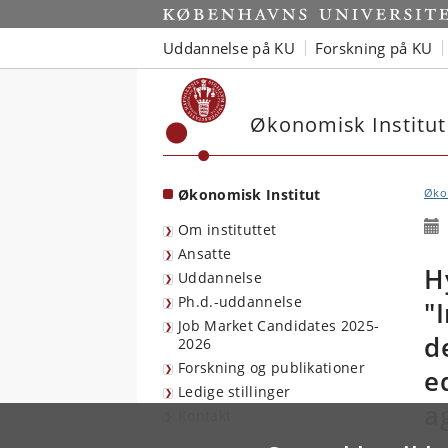
Start
Uddannelse på KU
Forskning på KU
Økonomisk Institut
Økonomisk Institut
Økon
Om instituttet
Ansatte
H
Uddannelse
Ph.d.-uddannelse
"
Job Market Candidates 2025-
d
2026
Forskning og publikationer
e
Ledige stillinger
a
Kontakt