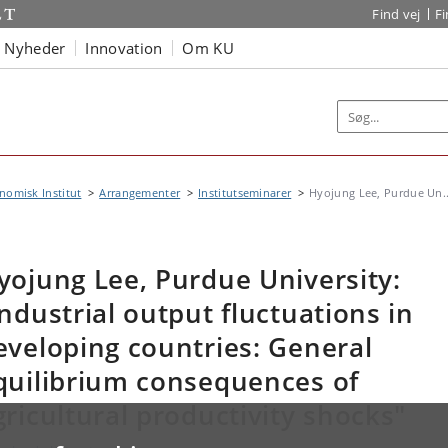
Find vej
F
Nyheder
Innovation
Om KU
omisk Institut
Arrangementer
Institutseminarer
Hyojung Lee, Purdue Un..
yojung Lee, Purdue University:
Industrial output fluctuations in
eveloping countries: General
quilibrium consequences of
gricultural productivity shocks"