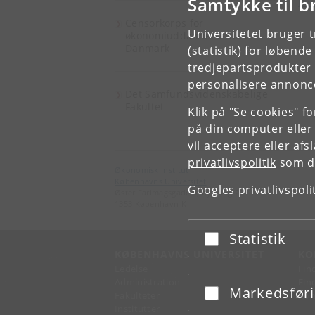
Samtykke til b
Dow
Censorkorps for
Universitetet bruger 
økonomiuddannelserne i
Danmark
(statistik) for løbend
tredjepartsprodukter t
personalisere annonce
Det Samfundsvidenskabelige
Fakultet
Klik på "Se cookies" f
på din computer eller
vil acceptere eller af
privatlivspolitik
som du
Økonomisk Institut
Københavns Universitet
Googles privatlivspoli
Øster Farimagsgade 5, bygning 26
1353 København K
Statistik
Acceptér eller afslå
KØBENHAVNS UNIVERSITET
KO
Ledelse
Fin
Administration
Fin
Markedsfør
Acceptér eller afslå
Fakulteter
Kon
Institutter