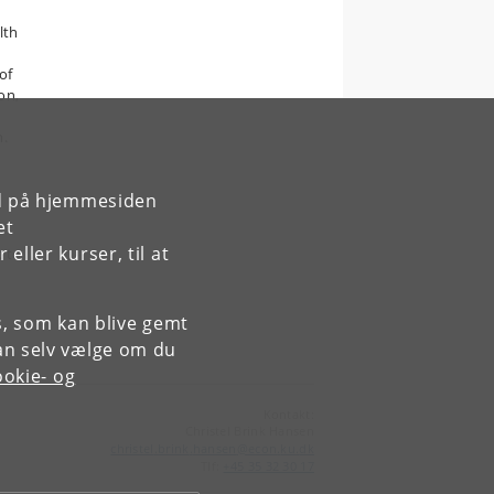
lth
of
on,
n.
rd på hjemmesiden
et
ller kurser, til at
k to
es, som kan blive gemt
an selv vælge om du
okie- og
Kontakt:
Christel Brink Hansen
christel
.
brink
.
hansen
@
econ
.
ku
.
dk
Tlf:
+45 35 32 30 17