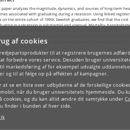
s paper analyzes the magnitude, dynamics, and sources of long-term hea
lines associated with graduating during a recession. Using linked register
a on the entire cohort of 1990s Swedish graduates, we find that the cost 
duating in a recession is substantial and unequal. Mortality, hospitalizati
disability rates in the following decades are persistently higher for
ession graduates, particularly among those with lower levels of educatio
rug af cookies
explore the roles of income, risky behaviors, mental stress, and marital
tus as potential mechanisms.
tredjepartsprodukter til at registrere brugernes adfæ
h Mattias Engdahl, IFAU.
e at forbedre vores service. Desuden bruger universitet
il markedsføring af for eksempel udvalgte uddannelser e
 more information about Mathilde Godard
and her interesting work - lin
website
.
r og til at følge op på effekten af kampagner.
tact person: Daphné Skandalis
or at se en liste over udbyderne af de forskellige cooki
 mobil, når du bruger universitetets hjemmeside. Du k
slå cookies, og du kan altid ændre dit samtykke under
Co
 finder i bunden af hver side.
tik