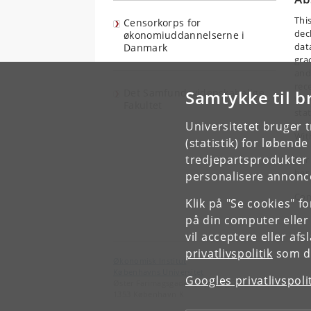
Thi
Censorkorps for
dec
økonomiuddannelserne i
dat
Danmark
gra
and 
rec
Det Samfundsvidenskabelige
Samtykke til b
We 
Fakultet
sta
Universitetet bruger 
Wit
(statistik) for løbend
tredjepartsprodukter t
For
her
personalisere annonce
Con
Klik på "Se cookies" f
på din computer eller
vil acceptere eller af
privatlivspolitik
som du
Økonomisk Institut
Københavns Universitet
Googles privatlivspoli
Øster Farimagsgade 5, bygning 26
1353 København K