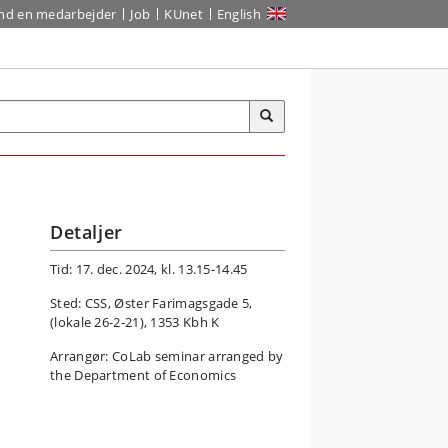
ind en medarbejder
Job
KUnet
English
Detaljer
Tid: 17. dec. 2024, kl. 13.15-14.45
Sted: CSS, Øster Farimagsgade 5,
(lokale 26-2-21), 1353 Kbh K
Arrangør: CoLab seminar arranged by
the Department of Economics