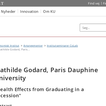
Find vej
F
Nyheder
Innovation
Om KU
omisk Institut
Arrangementer
Institutseminarer CoLab
athilde Godard, Paris...
athilde Godard, Paris Dauphine
niversity
ealth Effects from Graduating in a
cession"
stract