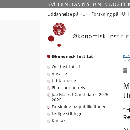
Start
Uddannelse på KU
Forskning på KU
Økonomisk Institut
Økonomisk Institut
Økon
M
Om instituttet
Ansatte
Uddannelse
M
Ph.d.-uddannelse
U
Job Market Candidates 2025-
2026
Forskning og publikationer
"H
Ledige stillinger
Re
Kontakt
Ab