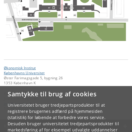
Økonomisk Institut
Københavns Universitet
Øster Farimagsgade 5, bygning 26
1353 København K
Samtykke til brug af cookies
Kontakt:
Joanna M. Hagstrøm
jmh
@
econ
.
ku
.
dk
Universitetet bruger tredjepartsprodukter til at
Tlf:
+45 35337154
registrere brugernes adfærd på hjemmesiden
(statistik) for løbende at forbedre vores service.
Desuden bruger universitetet tredjepartsprodukter til
KØBENHAVNS UNIVERSITET
markedsføring af for eksempel udvalgte uddannelser