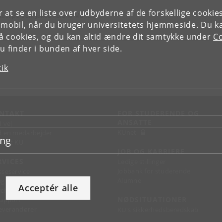
or at se en liste over udbyderne af de forskellige cooki
tact person: Jakob Roland Munch
 mobil, når du bruger universitetets hjemmeside. Du k
slå cookies, og du kan altid ændre dit samtykke under
Co
 finder i bunden af hver side.
tik
NTAKT
FOR STUDERENDE OG
ANSATTE
d vej
KUnet
d en medarbejder
ing
takt KU
JOB OG KARRIERE
RVICES
Ledige stillinger
Jobbank for studerende
sseservice
Alumne
ignguide
Acceptér alle
chandise
NØDSITUATIONER
support
 leverandører
KU's sikkerhedsberedskab