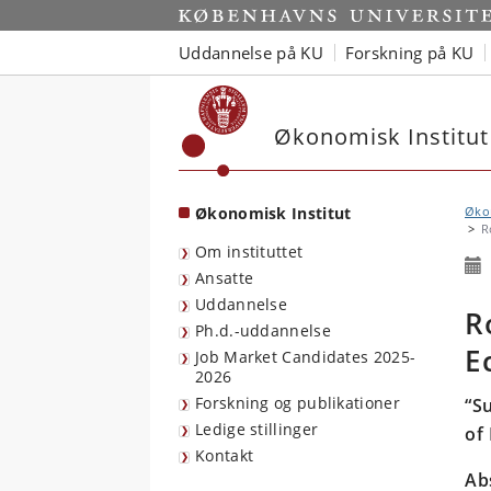
Start
Uddannelse på KU
Forskning på KU
Økonomisk Institut
Økonomisk Institut
Økon
R
Om instituttet
Ansatte
Uddannelse
R
Ph.d.-uddannelse
E
Job Market Candidates 2025-
2026
Forskning og publikationer
“S
Ledige stillinger
of 
Kontakt
Ab