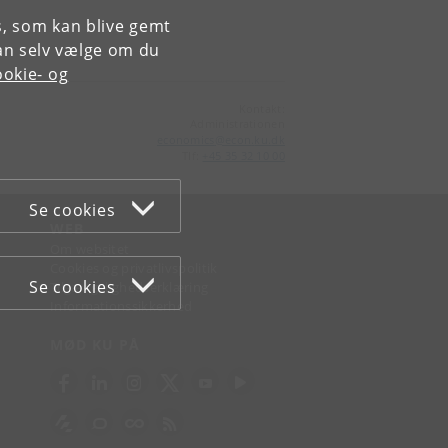
es, som kan blive gemt
an selv vælge om du
okie- og
Kontakt:
Administrationen
economics
@
econ
.
ku
.
dk
Tlf:
+45 35 32 10 00
Se cookies
WEB
Om websitet
Cookies og privatlivspolitik
Se cookies
Tilgængelighedserklæring
Informationssikkerhed
MØD KU PÅ