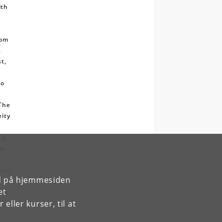
ith
rom
s
t,
ho
 The
eity
.g.
 a
rket
rd på hjemmesiden
et
the
ller kurser, til at