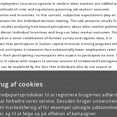
mployment insurance systems in modern labor markets are riddled w
ultitude of rules and regulations governing job seekers’ economic
uation and incentives. In this context, subjective expectations play an
ortant for the individual decision-making. The talk presents results f
 studies analyzing how biased perceptions about labor market policie
 distort individual incentives and long-run labor market outcomes. Firs
ed on a novel combination of German survey and register data, it is
wn that participants in human capital intensive training programs w
not anticipate a treatment face substantially lower employment rates
n their participating counterparts who expect to participate ex ante.
ect is robust with respect to various sources of unobserved heterogen
 can be explained by the fact that individuals who do not expect to
ticipate invest too little effort into the preparation of the treatment, e
y do not search for the optimal program provider. Second, we conduct
rug af cookies
ge-scale field experiment in the Danish labor market, in which we
genously vary individuals’ understanding and perceptions of labor ma
tredjepartsprodukter til at registrere brugernes adfæ
icies by providing them real-time personalized information about their
e at forbedre vores service. Desuden bruger universitet
rent UI benefit situation and related job search incentives. We study 
il markedsføring af for eksempel udvalgte uddannelser e
sal impact of our intervention on individual job search behavior and
sequent labor market outcomes.
r og til at følge op på effekten af kampagner.