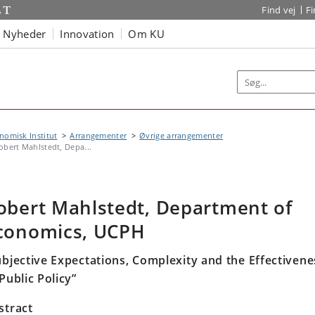
Find vej
F
Nyheder
Innovation
Om KU
omisk Institut
Arrangementer
Øvrige arrangementer
obert Mahlstedt, Depa...
obert Mahlstedt, Department of
conomics, UCPH
ubjective Expectations, Complexity and the Effectivene
Public Policy”
stract