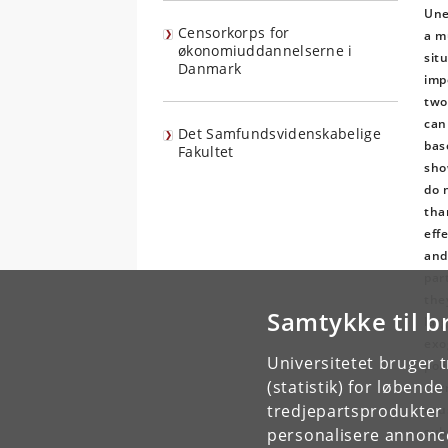
Une
Censorkorps for
a m
økonomiuddannelserne i
sit
Danmark
imp
two
can
Det Samfundsvidenskabelige
bas
Fakultet
sho
do 
tha
eff
and
par
the
Samtykke til b
lar
exo
Universitetet bruger 
pol
(statistik) for løbend
cur
tredjepartsprodukter t
cau
sub
personalisere annonce