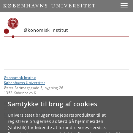
Start
Toggl
Økonomisk Institut
Økonomisk Institut
Københavns Universitet
Øster Farimagsgade 5, bygning 26
1353 København K
Samtykke til brug af cookies
Kontakt:
Christel Brink Hansen
christel
.
brink
.
hansen
@
econ
.
ku
.
dk
Universitetet bruger tredjepartsprodukter til at
Tlf:
+45 35 32 30 17
registrere brugernes adfærd på hjemmesiden
(statistik) for løbende at forbedre vores service.