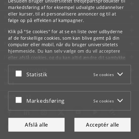
Desuden bruger universitetet tredjepartsprodukter til
KØBENHAVNS UNIVERSITET
markedsføring af for eksempel udvalgte uddannelser
eller kurser, til at personalisere annoncer og til at
KONTAKT
følge op på effekten af kampagner.
SERVICES
Klik på "Se cookies" for at se en liste over udbyderne
af de forskellige cookies, som kan blive gemt på din
FOR STUDERENDE OG ANSATTE
computer eller mobil, når du bruger universitetets
hjemmeside. Du kan selv vælge om du vil acceptere
JOB OG KARRIERE
eller afslå cookies, og du kan altid ændre dit samtykke
under
Cookie- og privatlivspolitik
som du finder i
NØDSITUATIONER
bunden af hver side.
Acceptér eller afslå
Statistik
Se cookies
Googles privatlivspolitik
WEB
MØD KU PÅ
Acceptér eller afslå
Markedsføring
Se cookies
Afslå alle
Acceptér alle