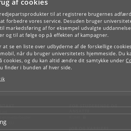
rug af cookies
tredjepartsprodukter til at registrere brugernes adfæ
e at forbedre vores service. Desuden bruger universitet
il markedsføring af for eksempel udvalgte uddannelser e
r og til at følge op på effekten af kampagner.
or at se en liste over udbyderne af de forskellige cooki
 mobil, når du bruger universitetets hjemmeside. Du k
slå cookies, og du kan altid ændre dit samtykke under
Co
 finder i bunden af hver side.
tik
NTAKT
FOR STUDERENDE OG
ANSATTE
d vej
KUnet
d en medarbejder
ing
takt KU
JOB OG KARRIERE