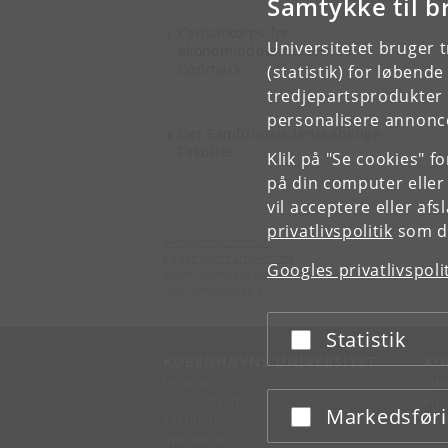
Samtykke til b
Censorkorps for
Universitetet bruger 
økonomiuddannelserne i
Danmark
(statistik) for løbend
tredjepartsprodukter t
personalisere annonce
Det Samfundsvidenskabelige
Fakultet
Klik på "Se cookies" f
på din computer eller
vil acceptere eller af
privatlivspolitik
som du
Økonomisk Institut
Københavns Universitet
Googles privatlivspoli
Øster Farimagsgade 5, bygning 26
1353 København K
Statistik
Acceptér eller afslå
KØBENHAVNS UNIVERSITET
KO
Ledelse
Fin
Administration
Fin
Markedsfør
Acceptér eller afslå
Fakulteter
Kon
Institutter