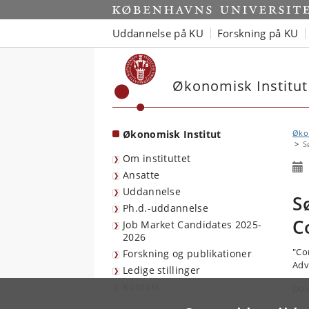
Start
Uddannelse på KU
Forskning på KU
Økonomisk Institut
Økonomisk Institut
Økon
S
Om instituttet
Ansatte
Uddannelse
S
Ph.d.-uddannelse
C
Job Market Candidates 2025-
2026
"Co
Forskning og publikationer
Adv
Ledige stillinger
Kontakt
Dow