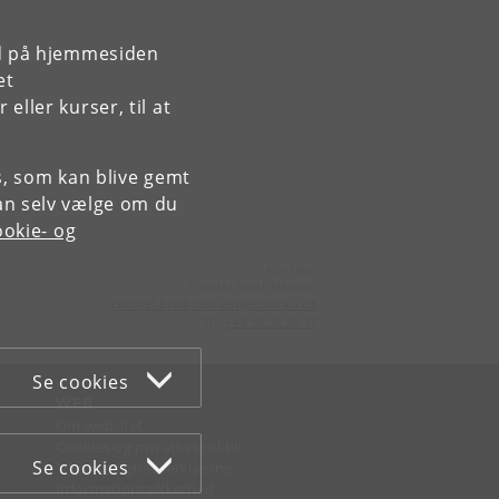
rd på hjemmesiden
et
ller kurser, til at
es, som kan blive gemt
an selv vælge om du
okie- og
Kontakt:
Christel Brink Hansen
christel
.
brink
.
hansen
@
econ
.
ku
.
dk
Tlf:
+45 35 32 30 17
Se cookies
WEB
Om websitet
Cookies og privatlivspolitik
Se cookies
Tilgængelighedserklæring
Informationssikkerhed