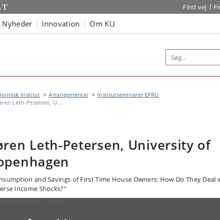
Find vej
F
Nyheder
Innovation
Om KU
omisk Institut
Arrangementer
Institutseminarer EPRU
øren Leth-Petersen, U...
øren Leth-Petersen, University of
openhagen
nsumption and Savings of First Time House Owners: How Do They Deal 
erse Income Shocks?"
nload abstract/paper