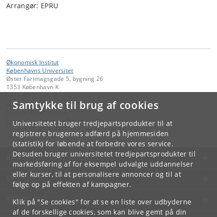
Arrangør: EPRU
Økonomisk Institut
Københavns Universitet
Øster Farimagsgade 5, bygning 26
1353 København K
Samtykke til brug af cookies
Kontakt:
Christel Brink Hansen
christel
.
brink
.
hansen
@
econ
.
ku
.
dk
Universitetet bruger tredjepartsprodukter til at
Tlf:
+45 35 32 30 17
registrere brugernes adfærd på hjemmesiden
(statistik) for løbende at forbedre vores service.
Desuden bruger universitetet tredjepartsprodukter til
KØBENHAVNS UNIVERSITET
markedsføring af for eksempel udvalgte uddannelser
eller kurser, til at personalisere annoncer og til at
KONTAKT
følge op på effekten af kampagner.
SERVICES
Klik på "Se cookies" for at se en liste over udbyderne
af de forskellige cookies, som kan blive gemt på din