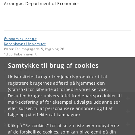
Arrangør: Department of Economics
Økonomisk Institut
Københavns Universitet
Øster Farimagsgade 5, bygning 26
1353 København K
Samtykke til brug af cookies
Kontakt:
Christel Brink Hansen
christel
.
brink
.
hansen
@
econ
.
ku
.
dk
Universitetet bruger tredjepartsprodukter til at
Tlf:
+45 35 32 30 17
registrere brugernes adfærd på hjemmesiden
(statistik) for løbende at forbedre vores service.
Desuden bruger universitetet tredjepartsprodukter til
KØBENHAVNS UNIVERSITET
markedsføring af for eksempel udvalgte uddannelser
eller kurser, til at personalisere annoncer og til at
KONTAKT
følge op på effekten af kampagner.
SERVICES
Klik på "Se cookies" for at se en liste over udbyderne
af de forskellige cookies, som kan blive gemt på din