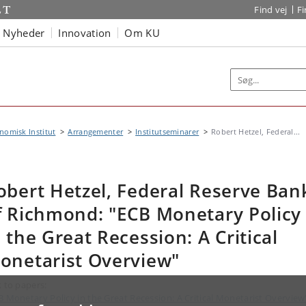
Find vej
F
Nyheder
Innovation
Om KU
omisk Institut
Arrangementer
Institutseminarer
Robert Hetzel, Federal...
obert Hetzel, Federal Reserve Ban
f Richmond: "ECB Monetary Policy
n the Great Recession: A Critical
onetarist Overview"
k to papers:
B Monetary Policy in the Great Recession: A Critical Monetarist Overview