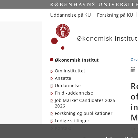
Start
Uddannelse på KU
Forskning på KU
Økonomisk Institut
Økonomisk Institut
Økon
Om instituttet
Ansatte
R
Uddannelse
Ph.d.-uddannelse
o
Job Market Candidates 2025-
i
2026
Forskning og publikationer
M
Ledige stillinger
Kontakt
Lin
"EC