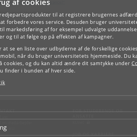
rug af cookies
es Monetarism Retain Relevance?"
tact person: Henrik Jensen
tredjepartsprodukter til at registrere brugernes adfæ
e at forbedre vores service. Desuden bruger universitet
il markedsføring af for eksempel udvalgte uddannelser e
r og til at følge op på effekten af kampagner.
or at se en liste over udbyderne af de forskellige cooki
 mobil, når du bruger universitetets hjemmeside. Du k
slå cookies, og du kan altid ændre dit samtykke under
Co
 finder i bunden af hver side.
tik
NTAKT
FOR STUDERENDE OG
ANSATTE
d vej
KUnet
d en medarbejder
ing
takt KU
JOB OG KARRIERE