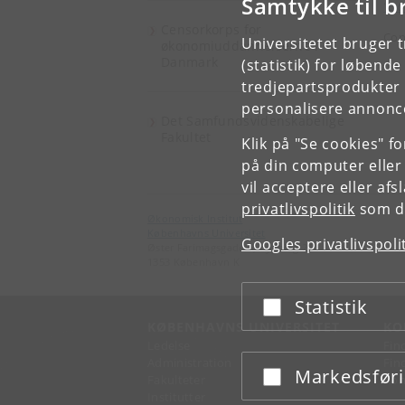
Samtykke til b
"Do
Censorkorps for
Con
Universitetet bruger 
økonomiuddannelserne i
Danmark
(statistik) for løbend
tredjepartsprodukter t
personalisere annonce
Det Samfundsvidenskabelige
Fakultet
Klik på "Se cookies" f
på din computer eller
vil acceptere eller af
privatlivspolitik
som du
Økonomisk Institut
Københavns Universitet
Googles privatlivspoli
Øster Farimagsgade 5, bygning 26
1353 København K
Statistik
Acceptér eller afslå
KØBENHAVNS UNIVERSITET
KO
Ledelse
Fin
Administration
Fin
Markedsfør
Acceptér eller afslå
Fakulteter
Kon
Institutter