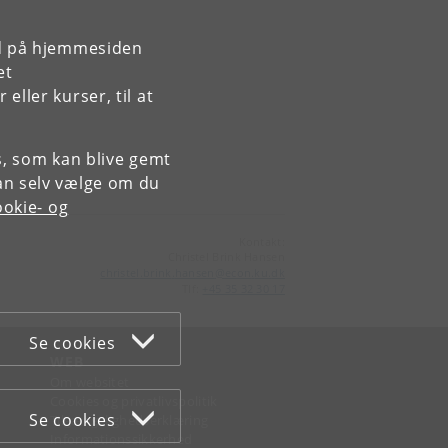
rd på hjemmesiden
et
ller kurser, til at
es, som kan blive gemt
an selv vælge om du
okie- og
Kontakt:
Christel Brink Hansen
christel
.
brink
.
hansen
@
econ
.
ku
.
dk
Tlf:
+45 35 32 30 17
Se cookies
WEB
Om websitet
Cookies og privatlivspolitik
Se cookies
Tilgængelighedserklæring
Informationssikkerhed