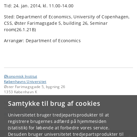
Tid: 24. jan. 2014, kl. 11.00-14.00
Sted: Department of Economics, University of Copenhagen,
CSS, Øster Farimagsgade 5, building 26, Seminar
room(26.1.21B)
Arrangør: Department of Economics
Økonomisk Institut
Københavns Universitet
Øster Farimagsgade 5, bygning 26
1353 København K
Samtykke til brug af cookies
Kontakt:
Administrationen
economics
@
econ
.
ku
.
dk
Universitetet bruger tredjepartsprodukter til at
Tlf:
+45 35 32 10 00
registrere brugernes adfærd på hjemmesiden
(statistik) for løbende at forbedre vores service.
Desuden bruger universitetet tredjepartsprodukter til
KØBENHAVNS UNIVERSITET