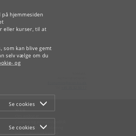
rd på hjemmesiden
et
ller kurser, til at
es, som kan blive gemt
an selv vælge om du
okie- og
Kontakt:
Administrationen
Economics
@
econ
.
ku
.
dk
Tlf:
+45 35 32 30 17
Se cookies
WEB
Om websitet
Cookies og privatlivspolitik
Se cookies
Tilgængelighedserklæring
Informationssikkerhed