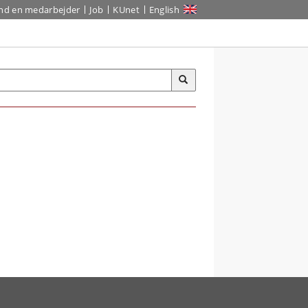
ind en medarbejder
Job
KUnet
English