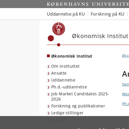
Start
Uddannelse på KU
Forskning på KU
Økonomisk Institut
Økonomisk Institut
Økon
Om instituttet
A
Ansatte
Uddannelse
Sem
Ph.d.-uddannelse
Job Market Candidates 2025-
Wor
2026
Ph.d
Forskning og publikationer
Ledige stillinger
Kontakt