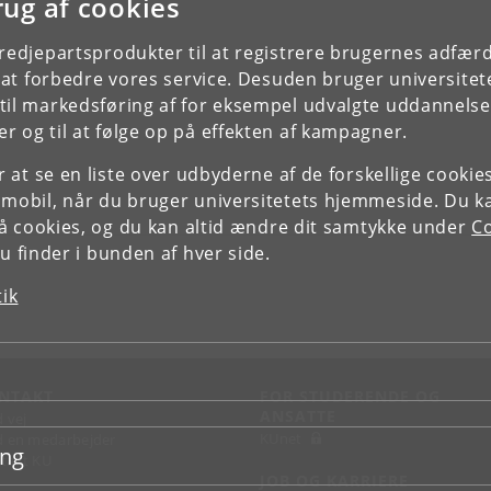
rug af cookies
tredjepartsprodukter til at registrere brugernes adfæ
e at forbedre vores service. Desuden bruger universitet
il markedsføring af for eksempel udvalgte uddannelser e
r og til at følge op på effekten af kampagner.
or at se en liste over udbyderne af de forskellige cooki
 mobil, når du bruger universitetets hjemmeside. Du k
slå cookies, og du kan altid ændre dit samtykke under
Co
 finder i bunden af hver side.
tik
NTAKT
FOR STUDERENDE OG
ANSATTE
d vej
KUnet
d en medarbejder
ing
takt KU
JOB OG KARRIERE