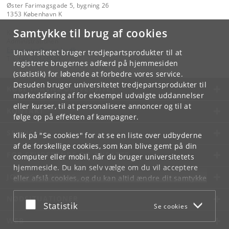
Øster Farimagsgade 5, bygning 26
1353 København K
Samtykke til brug af cookies
Kontakt:
Administrationen
Economics
@
econ
.
ku
.
dk
Universitetet bruger tredjepartsprodukter til at
Tlf:
+45 35323029
registrere brugernes adfærd på hjemmesiden
(statistik) for løbende at forbedre vores service.
Desuden bruger universitetet tredjepartsprodukter til
KØBENHAVNS UNIVERSITET
markedsføring af for eksempel udvalgte uddannelser
eller kurser, til at personalisere annoncer og til at
KONTAKT
følge op på effekten af kampagner.
SERVICES
Klik på "Se cookies" for at se en liste over udbyderne
af de forskellige cookies, som kan blive gemt på din
FOR STUDERENDE OG ANSATTE
computer eller mobil, når du bruger universitetets
hjemmeside. Du kan selv vælge om du vil acceptere
JOB OG KARRIERE
eller afslå cookies, og du kan altid ændre dit samtykke
under
Cookie- og privatlivspolitik
som du finder i
NØDSITUATIONER
bunden af hver side.
Acceptér eller afslå
Statistik
Se cookies
Googles privatlivspolitik
WEB