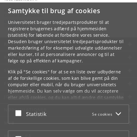
Samtykke til brug af cookies
Kontakt:
Christel Brink Hansen
christel
.
brink
.
hansen
@
econ
.
ku
.
dk
Universitetet bruger tredjepartsprodukter til at
Tlf:
+45 35 32 30 17
registrere brugernes adfærd på hjemmesiden
(statistik) for løbende at forbedre vores service.
Desuden bruger universitetet tredjepartsprodukter til
KØBENHAVNS UNIVERSITET
markedsføring af for eksempel udvalgte uddannelser
eller kurser, til at personalisere annoncer og til at
KONTAKT
følge op på effekten af kampagner.
SERVICES
Klik på "Se cookies" for at se en liste over udbyderne
af de forskellige cookies, som kan blive gemt på din
FOR STUDERENDE OG ANSATTE
computer eller mobil, når du bruger universitetets
hjemmeside. Du kan selv vælge om du vil acceptere
JOB OG KARRIERE
eller afslå cookies, og du kan altid ændre dit samtykke
under
Cookie- og privatlivspolitik
som du finder i
NØDSITUATIONER
bunden af hver side.
Acceptér eller afslå
Statistik
Se cookies
Googles privatlivspolitik
WEB
MØD KU PÅ