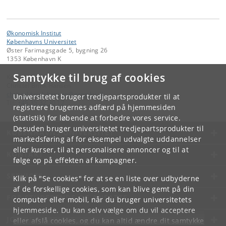
Økonomisk Institut
Københavns Universitet
Øster Farimagsgade 5, bygning 26
1353 København K
Samtykke til brug af cookies
Kontakt:
Christel Brink Hansen
christel
.
brink
.
hansen
@
econ
.
ku
.
dk
Universitetet bruger tredjepartsprodukter til at
Tlf:
+45 35 32 30 17
registrere brugernes adfærd på hjemmesiden
(statistik) for løbende at forbedre vores service.
Desuden bruger universitetet tredjepartsprodukter til
KØBENHAVNS UNIVERSITET
markedsføring af for eksempel udvalgte uddannelser
eller kurser, til at personalisere annoncer og til at
KONTAKT
følge op på effekten af kampagner.
SERVICES
Klik på "Se cookies" for at se en liste over udbyderne
af de forskellige cookies, som kan blive gemt på din
FOR STUDERENDE OG ANSATTE
computer eller mobil, når du bruger universitetets
hjemmeside. Du kan selv vælge om du vil acceptere
JOB OG KARRIERE
eller afslå cookies, og du kan altid ændre dit samtykke