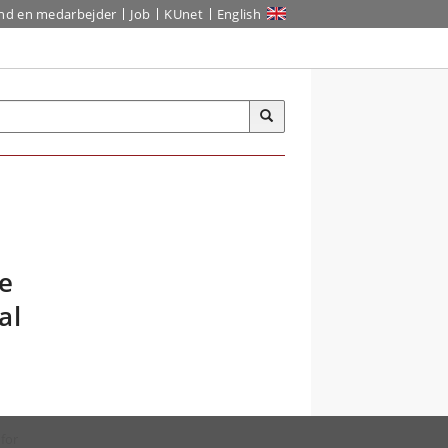
ind en medarbejder
Job
KUnet
English
e
al
 for