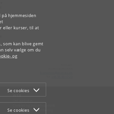
de
d
t
rd på hjemmesiden
et
Det
ller kurser, til at
dt
es, som kan blive gemt
an selv vælge om du
okie- og
Kontakt:
Administrationen
Economics
@
econ
.
ku
.
dk
Tlf:
+45 35 33 17 23
Se cookies
WEB
Om websitet
Cookies og privatlivspolitik
Se cookies
Tilgængelighedserklæring