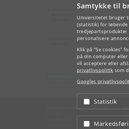
udv
Samtykke til b
med
Censorkorps for
Rur
økonomiuddannelserne i
Universitetet bruger 
(MA
Danmark
(statistik) for løbend
hus
uda
tredjepartsprodukter t
saml
personalisere annonce
Det Samfundsvidenskabelige
mil
Fakultet
Sim
Klik på "Se cookies" f
på din computer eller
vil acceptere eller af
privatlivspolitik
som du
Økonomisk Institut
Københavns Universitet
Googles privatlivspoli
Øster Farimagsgade 5, bygning 26
1353 København K
Statistik
Acceptér eller afslå
KØBENHAVNS UNIVERSITET
KO
Ledelse
Fin
Administration
Fin
Markedsfør
Acceptér eller afslå
Fakulteter
Kon