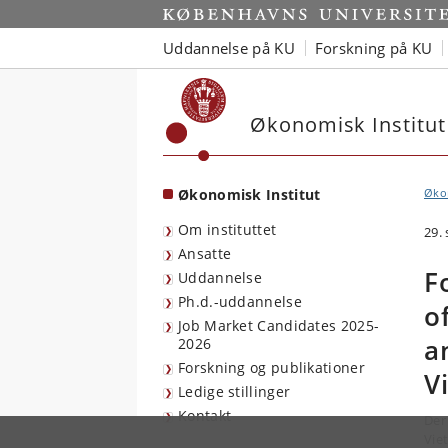
Start
Uddannelse på KU
Forskning på KU
Økonomisk Institut
Økonomisk Institut
Økon
Om instituttet
29.
Ansatte
F
Uddannelse
Ph.d.-uddannelse
o
Job Market Candidates 2025-
a
2026
Forskning og publikationer
V
Ledige stillinger
Kontakt
Der
Vie