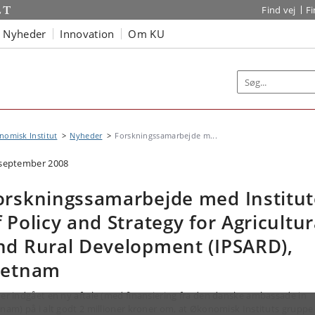
Find vej
F
Nyheder
Innovation
Om KU
omisk Institut
Nyheder
Forskningssamarbejde m...
 september 2008
orskningssamarbejde med Institut
f Policy and Strategy for Agricultur
nd Rural Development (IPSARD),
ietnam
 er indgået en ny aftale (med finansiering fra den danske ambassade in
tnam) på i alt godt 2 millioner kroner om, at Økonomisk Instituts gruppe