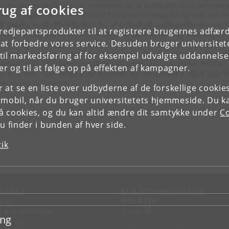
iklingsøkonomi (DERG) i de kommende tre år (2008-2010) skal samarbej
rug af cookies
 forskningsenheden i Institute of Policy and Strategy for Agricultural an
al Development (IPSARD), Ministry of Agriculture and Rural Developmen
tredjepartsprodukter til at registrere brugernes adfæ
RD) i Vietnam. I projekt perioden skal der gennemføres og analyseres to
e at forbedre vores service. Desuden bruger universitet
holdningsundersøgelser i 12 provinser i Vietnam. Desuden skal der
rbejdes en serie mikroøkonomiske analyser af husholdningers adfærd. 
il markedsføring af for eksempel udvalgte uddannelser e
ede projekt, inklusive støtte til de vietnamesiske institutioner, er på 4
r og til at følge op på effekten af kampagner.
lioner kroner. Som en del af dette projekt har Økonomisk Institut udsen
on McCoy til Vietnam.
or at se en liste over udbyderne af de forskellige cooki
 mobil, når du bruger universitetets hjemmeside. Du k
slå cookies, og du kan altid ændre dit samtykke under
Co
 finder i bunden af hver side.
tik
NTAKT
FOR STUDERENDE OG
ANSATTE
d vej
KUnet
d en medarbejder
ing
takt KU