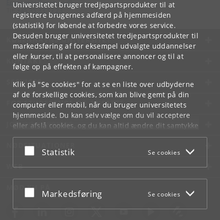
Economics
@
econ
.
ku
.
dk
Universitetet bruger tredjepartsprodukter til at
Tlf:
+45 35 33 17 23
registrere brugernes adfærd på hjemmesiden
(statistik) for løbende at forbedre vores service.
Desuden bruger universitetet tredjepartsprodukter til
KØBENHAVNS UNIVERSITET
markedsføring af for eksempel udvalgte uddannelser
eller kurser, til at personalisere annoncer og til at
KONTAKT
følge op på effekten af kampagner.
SERVICES
Klik på "Se cookies" for at se en liste over udbyderne
af de forskellige cookies, som kan blive gemt på din
FOR STUDERENDE OG ANSATTE
computer eller mobil, når du bruger universitetets
hjemmeside. Du kan selv vælge om du vil acceptere
JOB OG KARRIERE
eller afslå cookies, og du kan altid ændre dit samtykke
under
Cookie- og privatlivspolitik
som du finder i
NØDSITUATIONER
bunden af hver side.
Acceptér eller afslå
Statistik
Se cookies
Googles privatlivspolitik
WEB
MØD KU PÅ
Acceptér eller afslå
Markedsføring
Se cookies