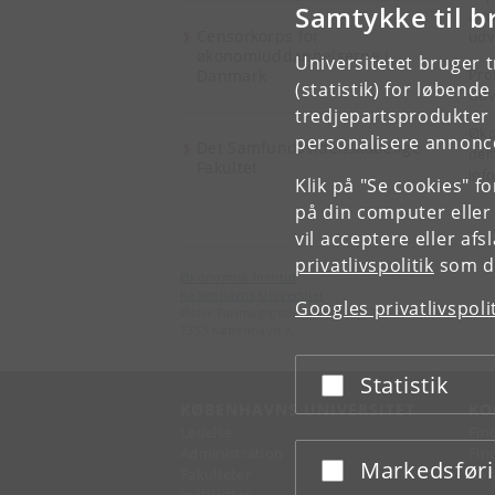
Samtykke til b
amb
Censorkorps for
udv
økonomiuddannelserne i
Universitetet bruger 
Pro
Danmark
(statistik) for løbend
Udv
tredjepartsprodukter t
Øko
personalisere annonce
Det Samfundsvidenskabelige
del
Fakultet
inf
Klik på "Se cookies" f
på din computer eller
vil acceptere eller af
privatlivspolitik
som du
Økonomisk Institut
Københavns Universitet
Googles privatlivspoli
Øster Farimagsgade 5, bygning 26
1353 København K
Statistik
Acceptér eller afslå
KØBENHAVNS UNIVERSITET
KO
Ledelse
Fin
Administration
Fin
Markedsfør
Acceptér eller afslå
Fakulteter
Kon