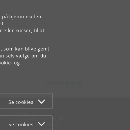
rd på hjemmesiden
k
et
ller kurser, til at
es, som kan blive gemt
an selv vælge om du
okie- og
Kontakt:
Administrationen
Economics
@
econ
.
ku
.
dk
Tlf:
+45 35 32 10 00
Se cookies
WEB
Om websitet
Cookies og privatlivspolitik
Se cookies
Tilgængelighedserklæring