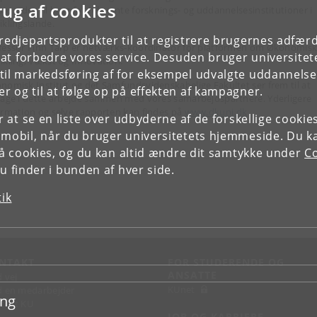
rug af cookies
assader til brug for relevante forsknings- og uddannelsesinstitutioner i
iklingslande.
tredjepartsprodukter til at registrere brugernes adfæ
fessor Finn Tarp er netværks-koordinator for platformen om Økonomis
e at forbedre vores service. Desuden bruger universitet
ikling, Vækst og Innovation.
il markedsføring af for eksempel udvalgte uddannelser e
nomisk Institut og det Samfundsvidenskabelige Fakultet ser frem til at
r og til at følge op på effekten af kampagner.
tage i dette arbejde sammen med vores samarbejdspartnere. Yderligere
ormation og selve rapporten kan findes på
www.dkuni.dk
or at se en liste over udbyderne af de forskellige cooki
 mobil, når du bruger universitetets hjemmeside. Du k
slå cookies, og du kan altid ændre dit samtykke under
Co
 finder i bunden af hver side.
tik
NTAKT
FOR STUDERENDE OG
ANSATTE
d vej
KUnet
d en medarbejder
ing
takt KU
JOB OG KARRIERE