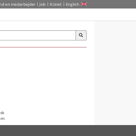
ind en medarbejder
Job
KUnet
English
isk
som
e