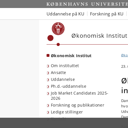
Start
Uddannelse på KU
Forskning på KU
Økonomisk Institut
Økonomisk Institut
Økon
Om instituttet
23.
Ansatte
Ø
Uddannelse
Ph.d.-uddannelse
i
Job Market Candidates 2025-
2026
Dan
Forskning og publikationer
hvo
Udv
Ledige stillinger
Dans
Kontakt
Rap