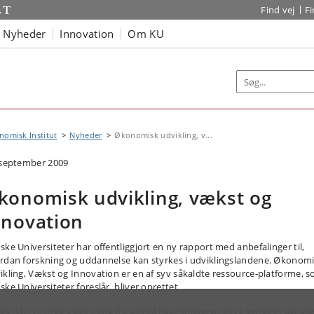
Find vej
F
Nyheder
Innovation
Om KU
omisk Institut
Nyheder
Økonomisk udvikling, v...
 september 2009
konomisk udvikling, vækst og
nnovation
ske Universiteter har offentliggjort en ny rapport med anbefalinger til,
rdan forskning og uddannelse kan styrkes i udviklingslandene. Økonom
ikling, Vækst og Innovation er en af syv såkaldte ressource-platforme, 
ke Universiteter foreslår, bliver oprettet.
porten vil med opbakning fra udviklingsministeren blive sendt til dansk