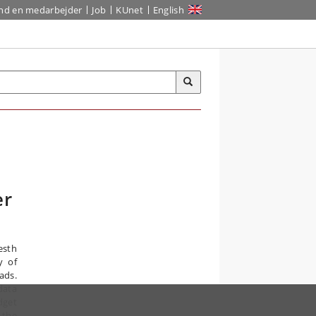
ind en medarbejder
Job
KUnet
English
er
esth
y of
ads.
data
dget
 the