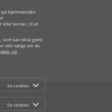
r no
from
rd på hjemmesiden
et
ller kurser, til at
es, som kan blive gemt
an selv vælge om du
okie- og
Kontakt:
Christel Brink Hansen
christel
.
brink
.
hansen
@
econ
.
ku
.
dk
Tlf:
+45 35 32 30 17
Se cookies
WEB
Om websitet
Cookies og privatlivspolitik
Se cookies
Tilgængelighedserklæring
Informationssikkerhed