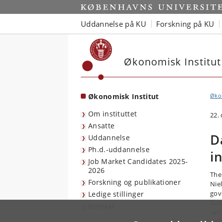
Start
Uddannelse på KU
Forskning på KU
Økonomisk Institut
Økonomisk Institut
Økon
Om instituttet
22.
Ansatte
D
Uddannelse
Ph.d.-uddannelse
i
Job Market Candidates 2025-
2026
The
Forskning og publikationer
Nie
gov
Ledige stillinger
Bas
Kontakt
set
del