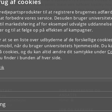
rug af cookies
ld spread of around 10 basis points. States with sufficient liquidity incu
ts from late budgets, while unified governments face large penalties 
tredjepartsprodukter til at registrere brugernes adfæ
 finishing a budget on time.
e at forbedre vores service. Desuden bruger universitet
il markedsføring af for eksempel udvalgte uddannelser e
r og til at følge op på effekten af kampagner.
or at se en liste over udbyderne af de forskellige cooki
 mobil, når du bruger universitetets hjemmeside. Du k
slå cookies, og du kan altid ændre dit samtykke under
Co
 finder i bunden af hver side.
tik
NTAKT
FOR STUDERENDE OG
ANSATTE
d vej
KUnet
d en medarbejder
ing
takt KU
JOB OG KARRIERE