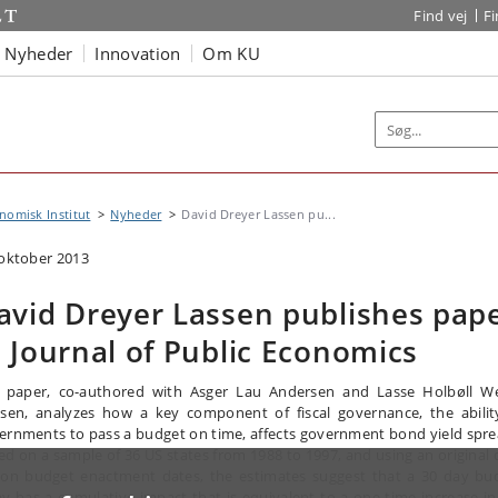
Find vej
F
Nyheder
Innovation
Om KU
omisk Institut
Nyheder
David Dreyer Lassen pu...
 oktober 2013
avid Dreyer Lassen publishes pap
n Journal of Public Economics
 paper, co-authored with Asger Lau Andersen and Lasse Holbøll W
lsen, analyzes how a key component of fiscal governance, the abilit
ernments to pass a budget on time, affects government bond yield spre
ed on a sample of 36 US states from 1988 to 1997, and using an original 
 on budget enactment dates, the estimates suggest that a 30 day bu
ay has a cumulative impact that is equivalent to a one-time increase in