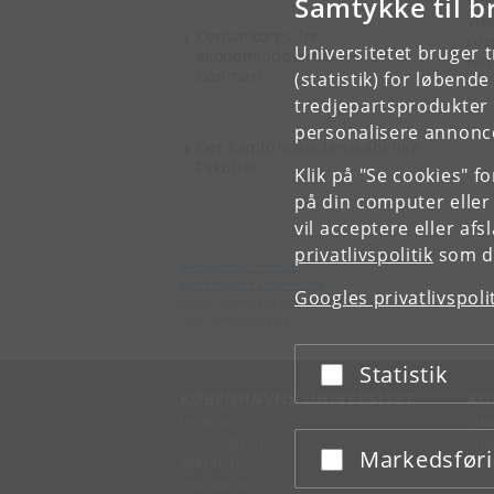
Samtykke til b
yie
Censorkorps for
cos
Universitetet bruger 
økonomiuddannelserne i
not
Danmark
(statistik) for løbend
tredjepartsprodukter t
personalisere annonce
Det Samfundsvidenskabelige
Fakultet
Klik på "Se cookies" f
på din computer eller
vil acceptere eller af
privatlivspolitik
som du
Økonomisk Institut
Københavns Universitet
Googles privatlivspoli
Øster Farimagsgade 5, bygning 26
1353 København K
Statistik
Acceptér eller afslå
KØBENHAVNS UNIVERSITET
KO
Ledelse
Fin
Administration
Fin
Markedsfør
Acceptér eller afslå
Fakulteter
Kon
Institutter