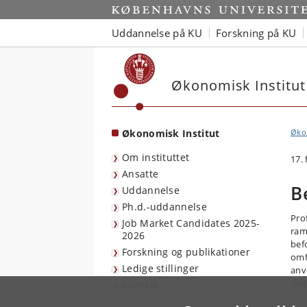
Start
Uddannelse på KU
Forskning på KU
Økonomisk Institut
Økonomisk Institut
Økon
Om instituttet
17.
Ansatte
B
Uddannelse
Ph.d.-uddannelse
Pro
Job Market Candidates 2025-
ram
2026
bef
Forskning og publikationer
omfa
Ledige stillinger
anv
car
Kontakt