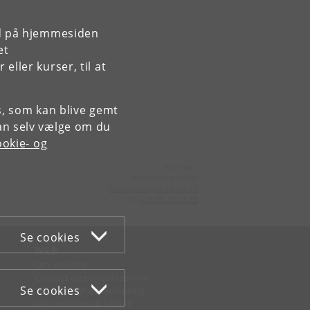
rd på hjemmesiden
et
ller kurser, til at
es, som kan blive gemt
an selv vælge om du
okie- og
Kontakt:
Administrationen
Economics
@
econ
.
ku
.
dk
Tlf:
+45 35 33 17 23
Se cookies
WEB
Om websitet
Cookies og privatlivspolitik
Se cookies
Tilgængelighedserklæring
Informationssikkerhed