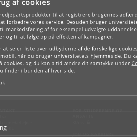
rug af cookies
tredjepartsprodukter til at registrere brugernes adfæ
e at forbedre vores service. Desuden bruger universitet
il markedsføring af for eksempel udvalgte uddannelser e
r og til at følge op på effekten af kampagner.
or at se en liste over udbyderne af de forskellige cooki
 mobil, når du bruger universitetets hjemmeside. Du k
slå cookies, og du kan altid ændre dit samtykke under
Co
 finder i bunden af hver side.
tik
NTAKT
FOR STUDERENDE OG
ANSATTE
d vej
KUnet
d en medarbejder
ing
takt KU
JOB OG KARRIERE