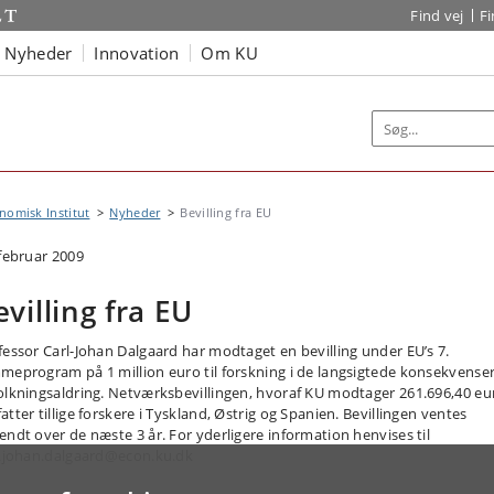
Find vej
F
Nyheder
Innovation
Om KU
omisk Institut
Nyheder
Bevilling fra EU
 februar 2009
evilling fra EU
fessor Carl-Johan Dalgaard har modtaget en bevilling under EU’s 7.
meprogram på 1 million euro til forskning i de langsigtede konsekvenser
olkningsaldring. Netværksbevillingen, hvoraf KU modtager 261.696,40 eu
tter tillige forskere i Tyskland, Østrig og Spanien. Bevillingen ventes
endt over de næste 3 år. For yderligere information henvises til
l.johan.dalgaard@econ.ku.dk