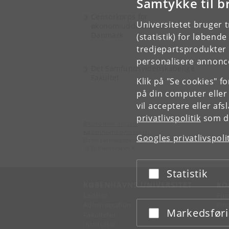
Samtykke til b
Censorkorps for
Universitetet bruger 
økonomiuddannelserne i
Danmark
(statistik) for løbend
tredjepartsprodukter t
personalisere annonce
Det Samfundsvidenskabelige
Fakultet
Klik på "Se cookies" f
på din computer eller
vil acceptere eller af
privatlivspolitik
som du
Økonomisk Institut
Københavns Universitet
Googles privatlivspoli
Øster Farimagsgade 5, bygning 26
1353 København K
Statistik
Acceptér eller afslå
KØBENHAVNS UNIVERSITET
KO
Ledelse
Fin
Administration
Fin
Markedsfør
Acceptér eller afslå
Fakulteter
Kon
Institutter