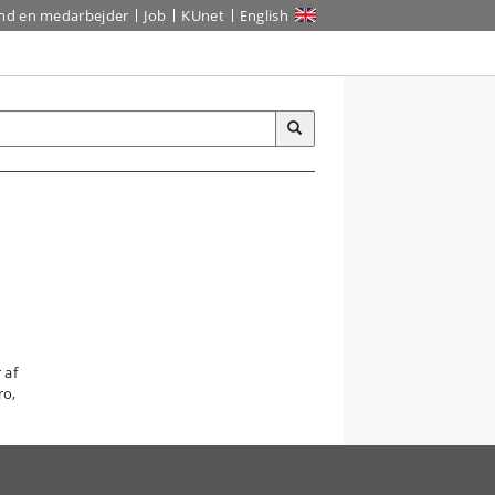
ind en medarbejder
Job
KUnet
English
 af
ro,