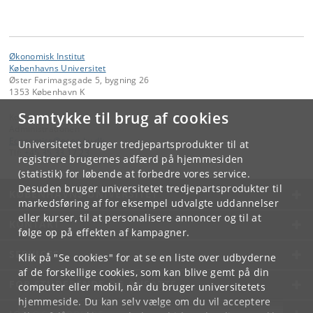
Økonomisk Institut
Københavns Universitet
Øster Farimagsgade 5, bygning 26
1353 København K
Samtykke til brug af cookies
Kontakt:
Administrationen
Economics
@
econ
.
ku
.
dk
Universitetet bruger tredjepartsprodukter til at
Tlf:
+45 35 33 17 23
registrere brugernes adfærd på hjemmesiden
(statistik) for løbende at forbedre vores service.
Desuden bruger universitetet tredjepartsprodukter til
KØBENHAVNS UNIVERSITET
markedsføring af for eksempel udvalgte uddannelser
eller kurser, til at personalisere annoncer og til at
KONTAKT
følge op på effekten af kampagner.
SERVICES
Klik på "Se cookies" for at se en liste over udbyderne
af de forskellige cookies, som kan blive gemt på din
FOR STUDERENDE OG ANSATTE
computer eller mobil, når du bruger universitetets
hjemmeside. Du kan selv vælge om du vil acceptere