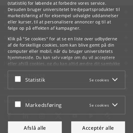
(statistik) for løbende at forbedre vores service.
Desuden bruger universitetet tredjepartsprodukter til
KØBENHAVNS UNIVERSITET
markedsføring af for eksempel udvalgte uddannelser
eller kurser, til at personalisere annoncer og til at
KONTAKT
følge op på effekten af kampagner.
SERVICES
Klik på "Se cookies" for at se en liste over udbyderne
af de forskellige cookies, som kan blive gemt på din
FOR STUDERENDE OG ANSATTE
computer eller mobil, når du bruger universitetets
hjemmeside. Du kan selv vælge om du vil acceptere
JOB OG KARRIERE
eller afslå cookies, og du kan altid ændre dit samtykke
under
Cookie- og privatlivspolitik
som du finder i
NØDSITUATIONER
bunden af hver side.
Acceptér eller afslå
Statistik
Se cookies
Googles privatlivspolitik
WEB
MØD KU PÅ
Acceptér eller afslå
Markedsføring
Se cookies
Afslå alle
Acceptér alle