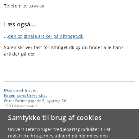
Telefon:
35 33 49 89
Læs også...
...
den originale artikel på Altinget.dk
.
Søren skriver fast for Altinget.dk og du finder alle hans
artikler på der.
Økonomisk Institut
Københavns Universitet
Øster Farimagsgade 5, bygning 26
1353 København K
Samtykke til brug af cookies
Kontakt:
Administrationen
Economics
@
econ
.
ku
.
dk
Universitetet bruger tredjepartsprodukter til at
Tlf:
+45 35 33 17 23
registrere brugernes adfærd på hjemmesiden