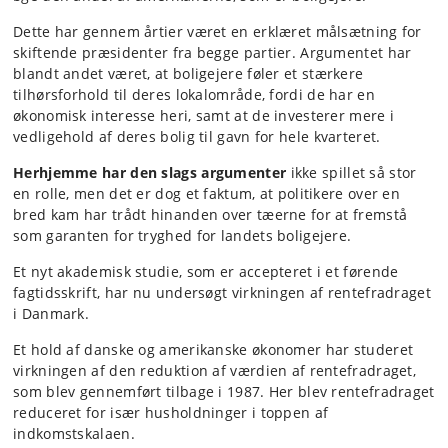
Dette har gennem årtier været en erklæret målsætning for
skiftende præsidenter fra begge partier. Argumentet har
blandt andet været, at boligejere føler et stærkere
tilhørsforhold til deres lokalområde, fordi de har en
økonomisk interesse heri, samt at de investerer mere i
vedligehold af deres bolig til gavn for hele kvarteret.
Herhjemme har den slags argumenter
ikke spillet så stor
en rolle, men det er dog et faktum, at politikere over en
bred kam har trådt hinanden over tæerne for at fremstå
som garanten for tryghed for landets boligejere.
Et nyt akademisk studie, som er accepteret i et førende
fagtidsskrift, har nu undersøgt virkningen af rentefradraget
i Danmark.
Et hold af danske og amerikanske økonomer har studeret
virkningen af den reduktion af værdien af rentefradraget,
som blev gennemført tilbage i 1987. Her blev rentefradraget
reduceret for især husholdninger i toppen af
indkomstskalaen.