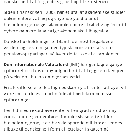
danskerne til at forgælde sig helt op til skorstenen.
Siden finanskrisen i 2008 har et utal af akademiske studier
dokumenteret, at høj og stigende gæld blandt
husholdningerne gør økonomien mere skrøbelig og fører til
dybere og mere langvarige økonomiske tilbageslag.
Danske husholdninger er blandt de mest forgældede i
verden, og selv om gælden typisk modsvares af store
pensionsopsparinger, så løser dette ikke alle problemer.
Den Internationale Valutafond
(IMF) har gentagne gange
opfordret de danske myndigheder til at lægge en dæmper
på væksten i husholdningernes gæld.
En afskaffelse eller kraftig nedskæring af rentefradraget vil
være en særdeles smart måde at imødekomme disse
opfordringer.
I en tid med rekordlave renter vil en gradvis udfasning
endda kunne gennemføres forholdsvis smertefrit for
husholdningerne, især hvis de sparede milliarder sendes
tilbage til danskerne i form af lettelser i skatten på