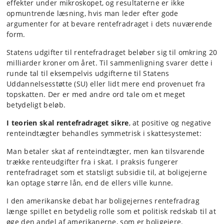
effekter under mikroskopet, og resultaterne er ikke
opmuntrende læsning, hvis man leder efter gode
argumenter for at bevare rentefradraget i dets nuværende
form.
Statens udgifter til rentefradraget beløber sig til omkring 20
milliarder kroner om året. Til sammenligning svarer dette i
runde tal til eksempelvis udgifterne til Statens
Uddannelsesstøtte (SU) eller lidt mere end provenuet fra
topskatten. Der er med andre ord tale om et meget
betydeligt beløb.
I teorien skal rentefradraget sikre
, at positive og negative
renteindtægter behandles symmetrisk i skattesystemet:
Man betaler skat af renteindtægter, men kan tilsvarende
trække renteudgifter fra i skat. I praksis fungerer
rentefradraget som et statsligt subsidie til, at boligejerne
kan optage større lån, end de ellers ville kunne.
I den amerikanske debat har boligejernes rentefradrag
længe spillet en betydelig rolle som et politisk redskab til at
øge den andel af amerikanerne, som er boligejere.