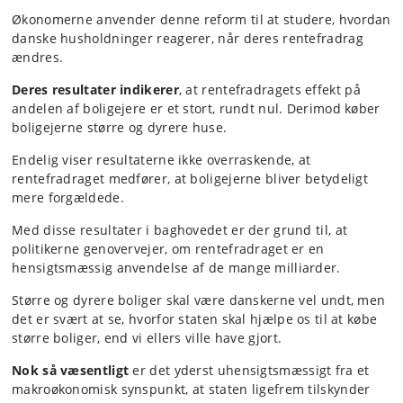
Økonomerne anvender denne reform til at studere, hvordan
danske husholdninger reagerer, når deres rentefradrag
ændres.
Deres resultater indikerer
, at rentefradragets effekt på
andelen af boligejere er et stort, rundt nul. Derimod køber
boligejerne større og dyrere huse.
Endelig viser resultaterne ikke overraskende, at
rentefradraget medfører, at boligejerne bliver betydeligt
mere forgældede.
Med disse resultater i baghovedet er der grund til, at
politikerne genovervejer, om rentefradraget er en
hensigtsmæssig anvendelse af de mange milliarder.
Større og dyrere boliger skal være danskerne vel undt, men
det er svært at se, hvorfor staten skal hjælpe os til at købe
større boliger, end vi ellers ville have gjort.
Nok så væsentligt
er det yderst uhensigtsmæssigt fra et
makroøkonomisk synspunkt, at staten ligefrem tilskynder