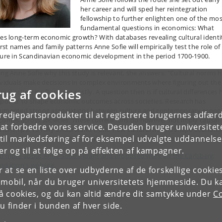
her career and will sped her reintegration
fellowship to further enlighten one of the mos
fundamental questions in economics: What
ves long-term economic growth? With databases revealing cultural identi
irst names and family patterns Anne Sofie will empirically test the role of
ture in Scandinavian economic development in the period 1700-1900.
ing Anne Sofie why this study is relevant, she answers: "Cultural norms 
ividuals make decisions in complex environments where figuring out the
rug af cookies
mal action is often very costly. A question then is if cultural differences 
 power to shape economic outcomes across societies. Research has
umented strong associations between culture and contemporary econ
tredjepartsprodukter til at registrere brugernes adfæ
comes across societies. These correlations do however not imply causal
e at forbedre vores service. Desuden bruger universitet
ationships. To fully understand if and how cultural norms shape economi
il markedsføring af for eksempel udvalgte uddannelser e
elopment over time, a historical perspective (and data) is necessary."
r og til at følge op på effekten af kampagner.
d more about Anne Sofie's grant and proposed work on the Carlsberg
ndation's website.
or at se en liste over udbyderne af de forskellige cooki
 mobil, når du bruger universitetets hjemmeside. Du k
slå cookies, og du kan altid ændre dit samtykke under
Co
 finder i bunden af hver side.