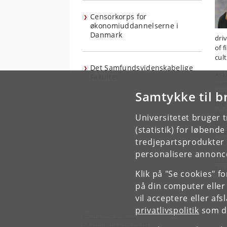
Censorkorps for
økonomiuddannelserne i
Danmark
dri
of f
cul
Det Samfundsvidenskabelige
Ask
Fakultet
ind
Samtykke til b
opti
the
doc
Universitetet bruger 
out
(statistik) for løbend
rel
tredjepartsprodukter t
dev
personalisere annonce
Rea
Fou
Klik på "Se cookies" f
på din computer eller
vil acceptere eller af
privatlivspolitik
som du
Økonomisk Institut
Københavns Universitet