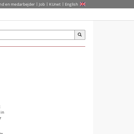
ind en medarbejder
Job
KUnet
English
t
 in
r
in