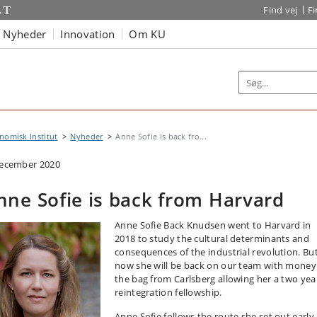
Find vej
F
Nyheder
Innovation
Om KU
omisk Institut
Nyheder
Anne Sofie is back fro...
december 2020
nne Sofie is back from Harvard
Anne Sofie Back Knudsen went to Harvard in
2018 to study the cultural determinants and
consequences of the industrial revolution. Bu
now she will be back on our team with money
the bag from Carlsberg allowing her a two yea
reintegration fellowship.
Anne Sofie follows the route she set out early 