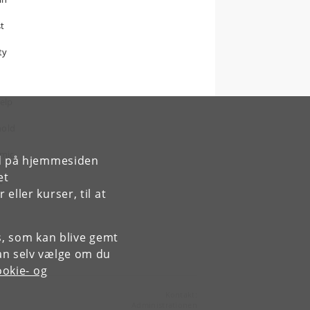
t
ty
help
hold
omic
rd på hjemmesiden
et
c
ller kurser, til at
es, som kan blive gemt
an selv vælge om du
okie- og
Kontakt:
Administrationen