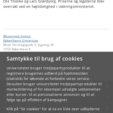
Ole Thonke og Lars Grønbjerg. Priserne og legaterne blev
overrakt ved en højtidelighed i Udenrigsministeriet.
Økonomisk Institut
Københavns Universitet
Øster Farimagsgade 5, bygning 26
1353 København K
Samtykke til brug af cookies
Kontakt:
Administrationen
Economics
@
econ
.
ku
.
dk
Universitetet bruger tredjepartsprodukter til at
Tlf:
+45 35 33 17 23
registrere brugernes adfærd på hjemmesiden
(statistik) for løbende at forbedre vores service.
Desuden bruger universitetet tredjepartsprodukter til
KØBENHAVNS UNIVERSITET
markedsføring af for eksempel udvalgte uddannelser
eller kurser, til at personalisere annoncer og til at
KONTAKT
følge op på effekten af kampagner.
SERVICES
Klik på "Se cookies" for at se en liste over udbyderne