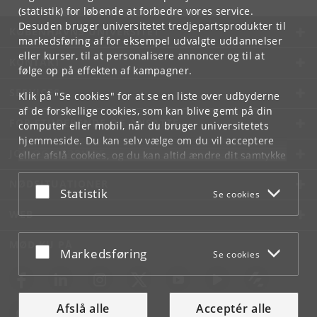
(statistik) for løbende at forbedre vores service.
Desuden bruger universitetet tredjepartsprodukter til
KØBENHAVNS UNIVERSITET
markedsføring af for eksempel udvalgte uddannelser
eller kurser, til at personalisere annoncer og til at
KONTAKT
følge op på effekten af kampagner.
SERVICES
Klik på "Se cookies" for at se en liste over udbyderne
af de forskellige cookies, som kan blive gemt på din
FOR STUDERENDE OG ANSATTE
computer eller mobil, når du bruger universitetets
hjemmeside. Du kan selv vælge om du vil acceptere
JOB OG KARRIERE
eller afslå cookies, og du kan altid ændre dit samtykke
under
Cookie- og privatlivspolitik
som du finder i
NØDSITUATIONER
bunden af hver side.
Acceptér eller afslå
Statistik
Se cookies
Googles privatlivspolitik
WEB
MØD KU PÅ
Acceptér eller afslå
Markedsføring
Se cookies
Afslå alle
Acceptér alle