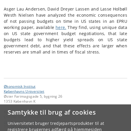
Asger Lau Andersen, David Dreyer Lassen and Lasse Holbøll
Westh Nielsen have analyzed the economic consequences
of not passing budgets on time in US states in an EPRU
working paper, available
here.
They find, using unique data
on US state government budget negotiations, that late
budgets lead to higher yield spreads on US state
government debt, and that these effects are larger when
reserves are small and in times of fiscal stress.
Økonomisk Institut
Københavns Universitet
Øster Farimagsgade 5, bygning 26
1353 København K
Samtykke til brug af cookies
Kontakt:
Christel Brink Hansen
christel
.
brink
.
hansen
@
econ
.
ku
.
dk
Universitetet bruger tredjepartsprodukter til at
Tlf:
+45 35 32 30 17
registrere brugernes adfærd på hjemmesiden