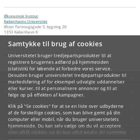
Økonomisk Institut
Københavns Universitet
Øster Farimagsgade 5, bygning 26
1353 København K
Samtykke til brug af cookies
Kontakt:
Administrationen
Economics
@
econ
.
ku
.
dk
Universitetet bruger tredjepartsprodukter til at
Tlf:
+45 35 33 17 23
registrere brugernes adfærd på hjemmesiden
(statistik) for løbende at forbedre vores service.
Desuden bruger universitetet tredjepartsprodukter til
KØBENHAVNS UNIVERSITET
markedsføring af for eksempel udvalgte uddannelser
eller kurser, til at personalisere annoncer og til at
KONTAKT
følge op på effekten af kampagner.
SERVICES
Klik på "Se cookies" for at se en liste over udbyderne
af de forskellige cookies, som kan blive gemt på din
FOR STUDERENDE OG ANSATTE
computer eller mobil, når du bruger universitetets
hjemmeside. Du kan selv vælge om du vil acceptere
JOB OG KARRIERE
eller afslå cookies, og du kan altid ændre dit samtykke
under
Cookie- og privatlivspolitik
som du finder i