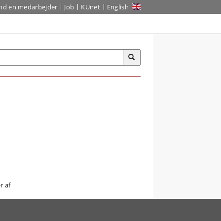
ind en medarbejder
Job
KUnet
English
r af