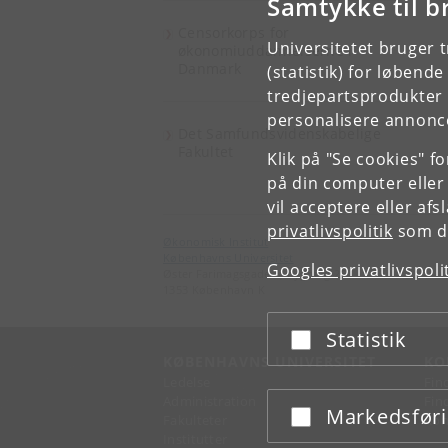
Samtykke til b
Censorkorps for
Universitetet bruger 
økonomiuddannelserne i
Danmark
(statistik) for løbend
tredjepartsprodukter t
personalisere annonce
Det Samfundsvidenskabelige
Fakultet
Klik på "Se cookies" f
på din computer eller
vil acceptere eller af
privatlivspolitik
som du
Økonomisk Institut
Københavns Universitet
Googles privatlivspoli
Øster Farimagsgade 5, bygning 26
1353 København K
Statistik
Acceptér eller afslå
KØBENHAVNS UNIVERSITET
KO
Ledelse
Fin
Administration
Fin
Markedsfør
Acceptér eller afslå
Fakulteter
Kon
Institutter