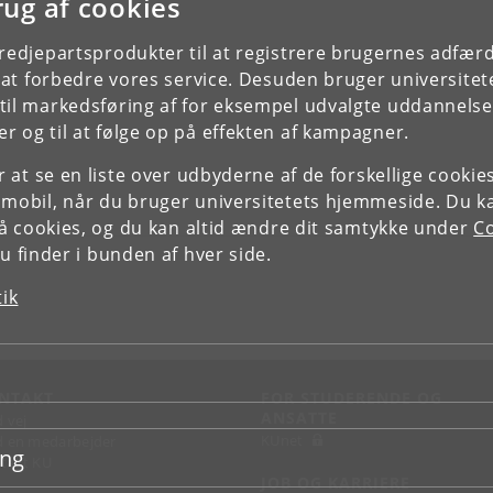
rug af cookies
tredjepartsprodukter til at registrere brugernes adfæ
e at forbedre vores service. Desuden bruger universitet
il markedsføring af for eksempel udvalgte uddannelser e
r og til at følge op på effekten af kampagner.
or at se en liste over udbyderne af de forskellige cooki
 mobil, når du bruger universitetets hjemmeside. Du k
slå cookies, og du kan altid ændre dit samtykke under
Co
 finder i bunden af hver side.
tik
NTAKT
FOR STUDERENDE OG
ANSATTE
d vej
KUnet
d en medarbejder
ing
takt KU
JOB OG KARRIERE