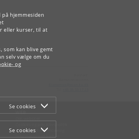
rd på hjemmesiden
et
ller kurser, til at
es, som kan blive gemt
an selv vælge om du
okie- og
Kontakt:
Administrationen
Economics
@
econ
.
ku
.
dk
Tlf:
+45 35 33 17 23
Se cookies
WEB
Om websitet
Cookies og privatlivspolitik
Se cookies
Tilgængelighedserklæring
Informationssikkerhed