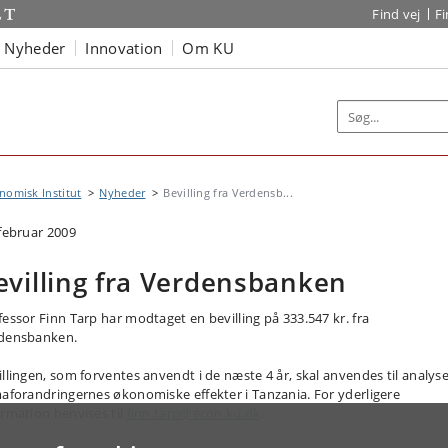
Find vej
F
Nyheder
Innovation
Om KU
omisk Institut
Nyheder
Bevilling fra Verdensb...
 februar 2009
evilling fra Verdensbanken
fessor Finn Tarp har modtaget en bevilling på 333.547 kr. fra
densbanken.
illingen, som forventes anvendt i de næste 4 år, skal anvendes til analyse
maforandringernes økonomiske effekter i Tanzania. For yderligere
ormation henvises til
finn.tarp@econ.ku.dk
.