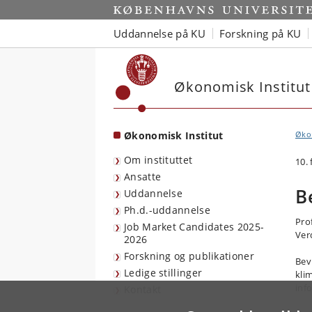
Start
Uddannelse på KU
Forskning på KU
Økonomisk Institut
Økonomisk Institut
Økon
Om instituttet
10.
Ansatte
B
Uddannelse
Ph.d.-uddannelse
Pro
Job Market Candidates 2025-
Ver
2026
Forskning og publikationer
Bev
Ledige stillinger
kli
inf
Kontakt