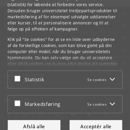
(statistik) for løbende at forbedre vores service.
Desuden bruger universitetet tredjepartsprodukter til
KØBENHAVNS UNIVERSITET
markedsføring af for eksempel udvalgte uddannelser
eller kurser, til at personalisere annoncer og til at
KONTAKT
følge op på effekten af kampagner.
SERVICES
Klik på "Se cookies" for at se en liste over udbyderne
af de forskellige cookies, som kan blive gemt på din
FOR STUDERENDE OG ANSATTE
computer eller mobil, når du bruger universitetets
hjemmeside. Du kan selv vælge om du vil acceptere
JOB OG KARRIERE
eller afslå cookies, og du kan altid ændre dit samtykke
under
Cookie- og privatlivspolitik
som du finder i
NØDSITUATIONER
bunden af hver side.
Acceptér eller afslå
Statistik
Se cookies
Googles privatlivspolitik
WEB
MØD KU PÅ
Acceptér eller afslå
Markedsføring
Se cookies
Afslå alle
Acceptér alle