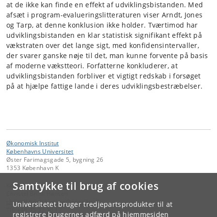
at de ikke kan finde en effekt af udviklingsbistanden. Med
afsæt i program-evalueringslitteraturen viser Arndt, Jones
og Tarp, at denne konklusion ikke holder. Tværtimod har
udviklingsbistanden en klar statistisk signifikant effekt på
vækstraten over det lange sigt, med konfidensintervaller,
der svarer ganske nøje til det, man kunne forvente på basis
af moderne vækstteori. Forfatterne konkluderer, at
udviklingsbistanden forbliver et vigtigt redskab i forsøget
på at hjælpe fattige lande i deres udviklingsbestræbelser.
Økonomisk Institut
Københavns Universitet
Øster Farimagsgade 5, bygning 26
1353 København K
Samtykke til brug af cookies
Kontakt:
Christel Brink Hansen
christel
.
brink
.
hansen
@
econ
.
ku
.
dk
Universitetet bruger tredjepartsprodukter til at
Tlf:
+45 35 32 30 17
registrere brugernes adfærd på hjemmesiden