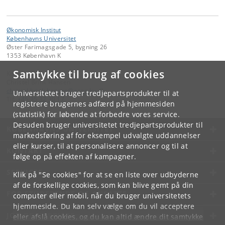
Økonomisk Institut
Københavns Universitet
Øster Farimagsgade 5, bygning 26
1353 København K
Samtykke til brug af cookies
Kontakt:
Christel Brink Hansen
christel
.
brink
.
hansen
@
econ
.
ku
.
dk
Universitetet bruger tredjepartsprodukter til at
Tlf:
+45 35 32 30 17
registrere brugernes adfærd på hjemmesiden
(statistik) for løbende at forbedre vores service.
Desuden bruger universitetet tredjepartsprodukter til
KØBENHAVNS UNIVERSITET
markedsføring af for eksempel udvalgte uddannelser
eller kurser, til at personalisere annoncer og til at
KONTAKT
følge op på effekten af kampagner.
SERVICES
Klik på "Se cookies" for at se en liste over udbyderne
af de forskellige cookies, som kan blive gemt på din
FOR STUDERENDE OG ANSATTE
computer eller mobil, når du bruger universitetets
hjemmeside. Du kan selv vælge om du vil acceptere
JOB OG KARRIERE
eller afslå cookies, og du kan altid ændre dit samtykke