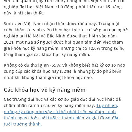
Với tầm quan trọng của các kỹ năng mềm, việc sinh viên tốt
nghiệp đại học Việt Nam chủ động phát triển các kỹ năng
này là rất cần thiết.
Sinh viên Việt Nam nhận thức được điều này. Trong một
cuộc khảo sát sinh viên theo học tại các cơ sở giáo dục nghề
nghiệp tại Hà Nội và Bắc Ninh được thực hiện vào năm
2021, một nửa số người được hỏi quan tâm đến việc tham
gia khóa học kỹ năng mềm, nhưng chỉ có 12,6% trong số họ
từng tham gia các khóa học kỹ năng mềm.
Không có đủ thời gian (65%) và không biết bất kỳ cơ sở nào
cung cấp các khóa học này (52%) là những lý do phổ biến
nhất khi không tham gia một khoá học nào.
Các khóa học về kỹ năng mềm
Các trường đại học và các cơ sở giáo dục đại học khác đã
chậm nhận ra nhu cầu về kỹ năng mềm này.
Tuy nhiên,
những kỹ năng như vậy có thể phát triển và được hình
thành ngay cả ở cuối tuổi vị thành niên và giai đoạn đầu
tuổi trưởng thành
.