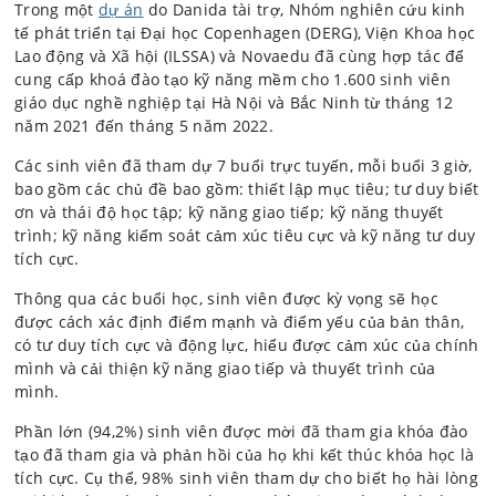
Trong một
dự án
do Danida tài trợ, Nhóm nghiên cứu kinh
tế phát triển tại Đại học Copenhagen (DERG), Viện Khoa học
Lao động và Xã hội (ILSSA) và Novaedu đã cùng hợp tác để
cung cấp khoá đào tạo kỹ năng mềm cho 1.600 sinh viên
giáo dục nghề nghiệp tại Hà Nội và Bắc Ninh từ tháng 12
năm 2021 đến tháng 5 năm 2022.
Các sinh viên đã tham dự 7 buổi trực tuyến, mỗi buổi 3 giờ,
bao gồm các chủ đề bao gồm: thiết lập mục tiêu; tư duy biết
ơn và thái độ học tập; kỹ năng giao tiếp; kỹ năng thuyết
trình; kỹ năng kiểm soát cảm xúc tiêu cực và kỹ năng tư duy
tích cực.
Thông qua các buổi học, sinh viên được kỳ vọng sẽ học
được cách xác định điểm mạnh và điểm yếu của bản thân,
có tư duy tích cực và động lực, hiểu được cảm xúc của chính
mình và cải thiện kỹ năng giao tiếp và thuyết trình của
mình.
Phần lớn (94,2%) sinh viên được mời đã tham gia khóa đào
tạo đã tham gia và phản hồi của họ khi kết thúc khóa học là
tích cực. Cụ thể, 98% sinh viên tham dự cho biết họ hài lòng