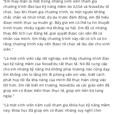
“Em may mắn là một trong những sinh viên tham gia
chương trình đào tạo Kỹ năng mềm do ILSSA và NovaEdu tổ
chức. Sau khi tham gia chương trình, từ một người không
chắc chắn và nhút nhát, do dự trước đám đông, em đã hiểu
được mình thực sự muốn gì. Bây giờ em có thể tự tin thuyết
trình trước nhiều người mà không sợ hãi. Em đã có những
thay đổi tích cực đáng kể, giải quyết được các vấn đề cá
nhân của mình. Em thấy chương trình này rất có ích và tin
rằng chương trình này nên được tổ chức về lâu dài cho sinh
viên.”
“Là một sinh viên sắp tốt nghiệp, em thấy chương trình đào
tạo kỹ năng mềm của NovaEdu rất thực tế. Nó đã cung cấp
cho em những kỹ năng mà không phải trường nào cũng dạy.
Em không còn lo lắng khi đi phỏng vấn xin việc, biết cách
phát huy tối đa khả năng của mình để thực hiện công việc
tốt hơn. Em rất biết ơn trường, NovaEdu và các giáo viên đã
giúp em có được kiến thức thực tế, giúp em tiến bộ từng
ngày.”
“Là một sinh viên năm cuối tham gia khóa học kỹ năng mềm
này, khóa học đã giúp em có được những suy nghĩ chín