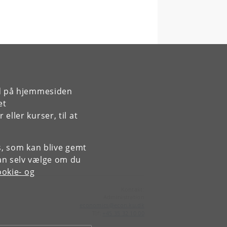
rd på hjemmesiden
et
ller kurser, til at
es, som kan blive gemt
an selv vælge om du
okie- og
Kontakt:
Administration
economics
@
econ
.
ku
.
dk
Tlf:
+45 35 32 10 00