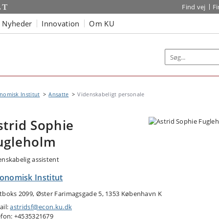
Find vej
F
Nyheder
Innovation
Om KU
omisk Institut
Ansatte
Videnskabeligt personale
strid Sophie
ugleholm
enskabelig assistent
onomisk Institut
tboks 2099, Øster Farimagsgade 5, 1353 København K
ail:
astridsf@econ.ku.dk
efon: +4535321679