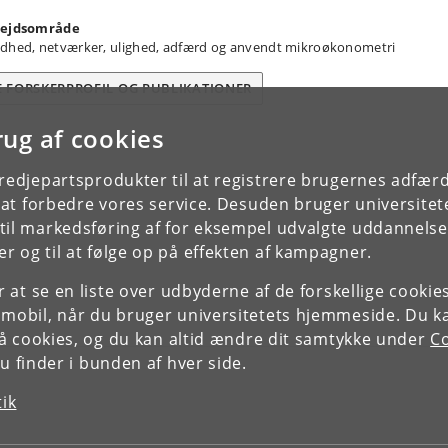
ejdsområde
dhed, netværker, ulighed, adfærd og anvendt mikroøkonometri
E FORSKERPROFIL OG PUBLIKATIONER
rug af cookies
tredjepartsprodukter til at registrere brugernes adfæ
e at forbedre vores service. Desuden bruger universitet
il markedsføring af for eksempel udvalgte uddannelser e
r og til at følge op på effekten af kampagner.
or at se en liste over udbyderne af de forskellige cooki
 mobil, når du bruger universitetets hjemmeside. Du k
slå cookies, og du kan altid ændre dit samtykke under
Co
 finder i bunden af hver side.
tik