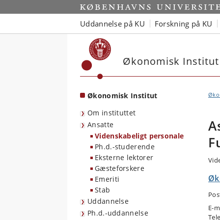
Start
Uddannelse på KU
Forskning på KU
Økonomisk Institut
Økonomisk Institut
Økon
Om instituttet
A
Ansatte
Videnskabeligt personale
F
Ph.d.-studerende
Eksterne lektorer
Vid
Gæsteforskere
Øk
Emeriti
Stab
Pos
Uddannelse
E-m
Ph.d.-uddannelse
Tel