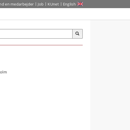
ind en medarbejder
Job
KUnet
English