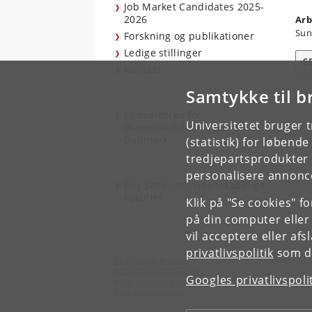
Job Market Candidates 2025-
2026
Arb
Sun
Forskning og publikationer
Ledige stillinger
S
Kontakt
Samtykke til b
Censorkorps for
Universitetet bruger 
økonomiuddannelserne i
Danmark
(statistik) for løbend
tredjepartsprodukter t
personalisere annonce
Det Samfundsvidenskabelige
Fakultet
Klik på "Se cookies" f
på din computer eller
vil acceptere eller af
privatlivspolitik
som du
Økonomisk Institut
Københavns Universitet
Googles privatlivspoli
Øster Farimagsgade 5, bygning 26
1353 København K